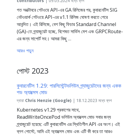
contributors
| 09.05.2024 মধ্যে ব্লগ
গত অক্টোবরে গেটওয়ে API-এর GA রিলিজের পর, কুবারনেটিস SIG
নেটওয়ার্ক গেটওয়ে API-এর v1.1 রিলিজ ঘোষণা করতে পেরে
আনন্দিত। এই রিলিজে, বেশ কিছু ফিচার Standard Channel
(GA)-তে গ্র্যাজুয়েট হচ্ছে, বিশেষত সার্ভিস মেশ এবং GRPCRoute-
এর জন্য সাপোর্ট সহ। আমরা কিছু …
আরও পড়ুন
পোস্ট 2023
কুবারনেটিস 1.29: পারসিস্টেন্টভলিউম গ্র্যাজুয়েটদের জন্য একক
পড অ্যাক্সেস মোড
দ্বারা
Chris Henzie (Google)
| 18.12.2023 মধ্যে ব্লগ
Kubernetes v1.29 প্রকাশের সাথে,
ReadWriteOncePod ভলিউম অ্যাক্সেস মোড সবার জন্য
গ্র্যাজুয়েট হয়েছে: এটি কুবারনেটিস এর স্থিতিশীল API এর অংশ। এই
ব্লগ পোস্টে, আমি এই অ্যাক্সেস মোড এবং এটি কী করে তা আরও