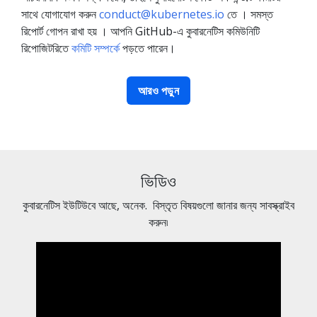
সাথে যোগাযোগ করুন
conduct@kubernetes.io
তে । সমস্ত
রিপোর্ট গোপন রাখা হয় । আপনি GitHub-এ কুবারনেটিস কমিউনিটি
রিপোজিটরিতে
কমিটি সম্পর্কে
পড়তে পারেন।
আরও পড়ুন
ভিডিও
কুবারনেটিস ইউটিউবে আছে, অনেক. বিস্তৃত বিষয়গুলো জানার জন্য সাবস্ক্রাইব
করুন৷