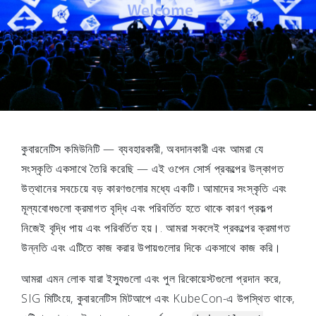
কুবারনেটিস কমিউনিটি — ব্যবহারকারী, অবদানকারী এবং আমরা যে
সংস্কৃতি একসাথে তৈরি করেছি — এই ওপেন সোর্স প্রকল্পের উল্কাগত
উত্থানের সবচেয়ে বড় কারণগুলোর মধ্যে একটি ৷ আমাদের সংস্কৃতি এবং
মূল্যবোধগুলো ক্রমাগত বৃদ্ধি এবং পরিবর্তিত হতে থাকে কারণ প্রকল্প
নিজেই বৃদ্ধি পায় এবং পরিবর্তিত হয়।. আমরা সকলেই প্রকল্পের ক্রমাগত
উন্নতি এবং এটিতে কাজ করার উপায়গুলোর দিকে একসাথে কাজ করি।
আমরা এমন লোক যারা ইস্যুগুলো এবং পুল রিকোয়েস্টগুলো প্রদান করে,
SIG মিটিংয়ে, কুবারনেটিস মিটআপে এবং KubeCon-এ উপস্থিত থাকে,