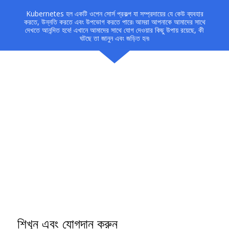
Kubernetes হল একটি ওপেন সোর্স প্রকল্প যা সম্প্রদায়ের যে কেউ ব্যবহার
করতে, উন্নতি করতে এবং উপভোগ করতে পারে৷ আমরা আপনাকে আমাদের সাথে
দেখতে আনন্দিত হবে! এখানে আমাদের সাথে যোগ দেওয়ার কিছু উপায় রয়েছে, কী
ঘটছে তা জানুন এবং জড়িত হন৷
শিখুন এবং যোগদান করুন