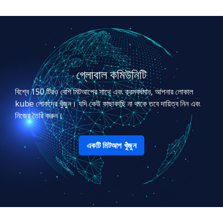
গ্লোবাল কমিউনিটি
বিশ্বে 150 টিরও বেশি মিটআপের সাথে এবং ক্রমবর্ধমান, আপনার লোকাল
kube লোকদের খুঁজুন। যদি কেউ কাছাকাছি না থাকে তবে দায়িত্ব নিন এবং
নিজের তৈরি করুন।
একটি মিটআপ খুঁজুন