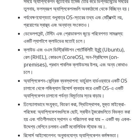
সময়ে অ্যাপ্লিকেশন কন্টেইনার ইমেজ তৈরি করে ডিপ্লয়মেন্টের সময়ের
তুলনায়, ফলস্বরূপ অ্যাপ্লিকেশনগুলি অবকাঠামো থেকে বিচ্ছিন্ন হয়।
পর্যবেক্ষণযোগ্যতা: শুধুমাত্র OS-স্তরের তথ্য এবং মেট্রিক্সই নয়,
প্রয়োগের স্বাস্থ্য এবং অন্যান্য সংকেতও।
ডেভেলপমেন্ট, টেস্টিং এবং প্রোডাকশন জুড়ে পরিবেশগত সামঞ্জস্য:
একটি ল্যাপটপে ক্লাউডের মতোই চলে।
ক্লাউড এবং ওএস ডিস্ট্রিবিউশন পোর্টেবিলিটি: উবুন্টু (Ubuntu),
রেল (RHEL), কোরওস (CoreOS), অন-প্রিমিসেস (on-
premises), প্রধান পাবলিক ক্লাউডসর উপর, এবং অন্য কোথাও
চলে।
অ্যাপ্লিকেশন-কেন্দ্রিক ব্যবস্থাপনা: ভার্চুয়াল হার্ডওয়্যারে একটি OS
চালানো থেকে লজিক্যাল রিসোর্স ব্যবহার করে একটি OS-এ একটি
অ্যাপ্লিকেশন চালানো পর্যন্ত বিমূর্ততার স্তর বাড়ায়।
ঢিলেঢালাভাবে সংযুক্ত, বিতরণ করা, স্থিতিস্থাপক, মুক্ত মাইক্রো-
পরিষেবা: অ্যাপ্লিকেশনগুলিকে ছোট, স্বাধীন টুকরোগুলিতে বিভক্ত করা
হয় এবং গতিশীলভাবে স্থাপন ও পরিচালনা করা যায় – একটি বড় একক-
উদ্দেশ্য মেশিনে চলমান একটি মনোলিথিক স্ট্যাক নয়।.
রিসোর্স আইসোলেশন: অনুমানযোগ্য অ্যাপ্লিকেশন কর্মক্ষমতা।