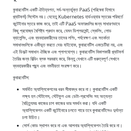
কুবারনেটিস একটি ঐতিহ্যগত, সর্ব-অন্তর্ভুক্ত PaaS (পরিষেবা হিসাবে
প্ল্যাটফর্ম) সিস্টেম নয়। যেহেতু Kubernetes হার্ডওয়্যার স্তরের পরিবর্তে
কন্টেইনার স্তরে কাজ করে, তাই এটি PaaS অফারগুলির জন্য সাধারণভাবে
কিছু প্রযোজ্য বৈশিষ্ট্য প্রদান করে, যেমন ডিপ্লয়মেন্ট, স্কেলিং, লোড
ব্যালেন্সিং, এবং ব্যবহারকারীদের তাদের লগিং, পর্যবেক্ষণ এবং সতর্কতা
সমাধানগুলিকে একীভূত করতে দেয়৷ যাইহোক, কুবারনেটিস একচেটিয়া নয়, এবং
এই ডিফল্ট সমাধান ঐচ্ছিক এবং প্লাগযোগ্য। কুবারনেটিস বিকাশকারী প্ল্যাটফর্ম
তৈরির জন্য বিল্ডিং ব্লক সরবরাহ করে, কিন্তু যেখানে এটি গুরুত্বপূর্ণ সেখানে
ব্যবহারকারীর পছন্দ এবং নমনীয়তা সংরক্ষণ করে।
কুবারনেটিস:
সমর্থিত অ্যাপ্লিকেশনের ধরন সীমাবদ্ধ করে না। কুবারনেটিস একটি
লক্ষ্য হল স্টেটলেস, স্টেটফুল এবং ডেটা-প্রসেসিং সহ অত্যন্ত
বৈচিত্র্যময় কাজের চাপ কাজের ভার সমর্থন করা। যদি একটি
অ্যাপ্লিকেশন একটি কন্টেইনারে চলতে পারে তবে কুবারনেটিসেও দুর্দান্ত
চলা উচিত।
সোর্স কোড স্থাপন করে না এবং আপনার অ্যাপ্লিকেশন তৈরি করে না।