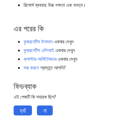
রিসোর্স ব্যবহার: উচ্চ দক্ষতা এবং ঘনত্ব।
এর পরের কি
কুবারনেটিস উপাদান
একবার দেখুন
কুবারনেটিস এপিআই
একবার দেখুন
ক্লাস্টার আর্কিটেকচার
একবার দেখুন
শুরু করতে
প্রস্তুত আপনি?
ফিডব্যাক
এই পেজটি কি সহায়ক ছিল?
হ্যাঁ
না