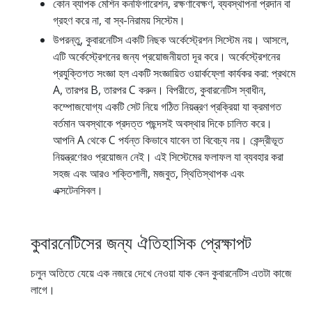
কোন ব্যাপক মেশিন কনফিগারেশন, রক্ষণাবেক্ষণ, ব্যবস্থাপনা প্রদান বা
গ্রহণ করে না, বা স্ব-নিরাময় সিস্টেম।
উপরন্তু, কুবারনেটিস একটি নিছক অর্কেস্ট্রেশন সিস্টেম নয়। আসলে,
এটি অর্কেস্ট্রেশনের জন্য প্রয়োজনীয়তা দূর করে। অর্কেস্ট্রেশনের
প্রযুক্তিগত সংজ্ঞা হল একটি সংজ্ঞায়িত ওয়ার্কফ্লো কার্যকর করা: প্রথমে
A, তারপর B, তারপর C করুন। বিপরীতে, কুবারনেটিস স্বাধীন,
কম্পোজযোগ্য একটি সেট নিয়ে গঠিত নিয়ন্ত্রণ প্রক্রিয়া যা ক্রমাগত
বর্তমান অবস্থাকে প্রদত্ত পছন্দসই অবস্থার দিকে চালিত করে।
আপনি A থেকে C পর্যন্ত কিভাবে যাবেন তা বিবেচ্য নয়। কেন্দ্রীভূত
নিয়ন্ত্রণেরও প্রয়োজন নেই। এই সিস্টেমের ফলাফল যা ব্যবহার করা
সহজ এবং আরও শক্তিশালী, মজবুত, স্থিতিস্থাপক এবং
এক্সটেনসিবল।
কুবারনেটিসের জন্য ঐতিহাসিক প্রেক্ষাপট
চলুন অতিতে যেয়ে এক নজরে দেখে নেওয়া যাক কেন কুবারনেটিস এতটা কাজে
লাগে।