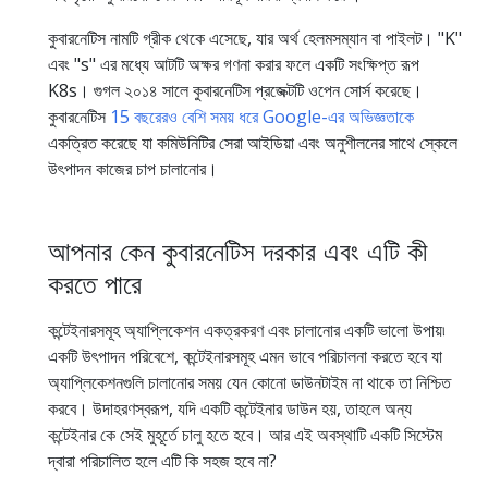
কুবারনেটিস নামটি গ্রীক থেকে এসেছে, যার অর্থ হেলমসম্যান বা পাইলট। "K"
এবং "s" এর মধ্যে আটটি অক্ষর গণনা করার ফলে একটি সংক্ষিপ্ত রূপ
K8s। গুগল ২০১৪ সালে কুবারনেটিস প্রজেক্টটি ওপেন সোর্স করেছে।
কুবারনেটিস
15 বছরেরও বেশি সময় ধরে Google-এর অভিজ্ঞতাকে
একত্রিত করেছে যা কমিউনিটির সেরা আইডিয়া এবং অনুশীলনের সাথে স্কেলে
উৎপাদন কাজের চাপ চালানোর।
আপনার কেন কুবারনেটিস দরকার এবং এটি কী
করতে পারে
কন্টেইনারসমূহ অ্যাপ্লিকেশন একত্রকরণ এবং চালানোর একটি ভালো উপায়৷
একটি উৎপাদন পরিবেশে, কন্টেইনারসমূহ এমন ভাবে পরিচালনা করতে হবে যা
অ্যাপ্লিকেশনগুলি চালানোর সময় যেন কোনো ডাউনটাইম না থাকে তা নিশ্চিত
করবে। উদাহরণস্বরূপ, যদি একটি কন্টেইনার ডাউন হয়, তাহলে অন্য
কন্টেইনার কে সেই মুহূর্তে চালু হতে হবে। আর এই অবস্থাটি একটি সিস্টেম
দ্বারা পরিচালিত হলে এটি কি সহজ হবে না?