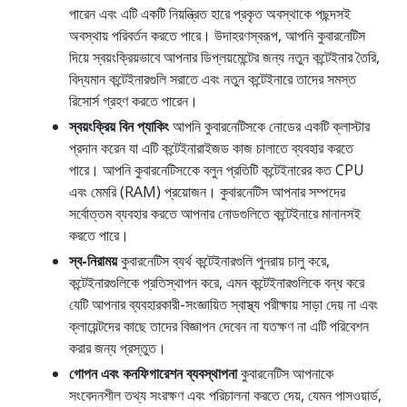
পারেন এবং এটি একটি নিয়ন্ত্রিত হারে প্রকৃত অবস্থাকে পছন্দসই
অবস্থায় পরিবর্তন করতে পারে। উদাহরণস্বরূপ, আপনি কুবারনেটিস
দিয়ে স্বয়ংক্রিয়ভাবে আপনার ডিপ্লয়মেন্টের জন্য নতুন কন্টেইনার তৈরি,
বিদ্যমান কন্টেইনারগুলি সরাতে এবং নতুন কন্টেইনারে তাদের সমস্ত
রিসোর্স গ্রহণ করতে পারেন।
স্বয়ংক্রিয় বিন প্যাকিং
আপনি কুবারনেটিসকে নোডের একটি ক্লাস্টার
প্রদান করেন যা এটি কন্টেইনারাইজড কাজ চালাতে ব্যবহার করতে
পারে। আপনি কুবারনেটিসকেে বলুন প্রতিটি কন্টেইনারের কত CPU
এবং মেমরি (RAM) প্রয়োজন। কুবারনেটিস আপনার সম্পদের
সর্বোত্তম ব্যবহার করতে আপনার নোডগুলিতে কন্টেইনারে মানানসই
করতে পারে।
স্ব-নিরাময়
কুবারনেটিস ব্যর্থ কন্টেইনারগুলি পুনরায় চালু করে,
কন্টেইনারগুলিকে প্রতিস্থাপন করে, এমন কন্টেইনারগুলিকে বন্ধ করে
যেটি আপনার ব্যবহারকারী-সংজ্ঞায়িত স্বাস্থ্য পরীক্ষায় সাড়া দেয় না এবং
ক্লায়েন্টদের কাছে তাদের বিজ্ঞাপন দেবেন না যতক্ষণ না এটি পরিবেশন
করার জন্য প্রস্তুত।
গোপন এবং কনফিগারেশন ব্যবস্থাপনা
কুবারনেটিস আপনাকে
সংবেদনশীল তথ্য সংরক্ষণ এবং পরিচালনা করতে দেয়, যেমন পাসওয়ার্ড,