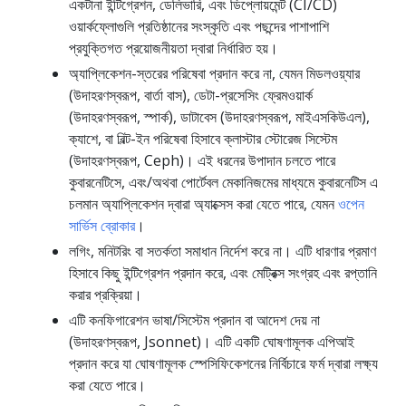
একটানা ইন্টিগ্রেশন, ডেলিভারি, এবং ডিপ্লোয়মেন্ট (CI/CD)
ওয়ার্কফ্লোগুলি প্রতিষ্ঠানের সংস্কৃতি এবং পছন্দের পাশাপাশি
প্রযুক্তিগত প্রয়োজনীয়তা দ্বারা নির্ধারিত হয়।
অ্যাপ্লিকেশন-স্তরের পরিষেবা প্রদান করে না, যেমন মিডলওয়্যার
(উদাহরণস্বরূপ, বার্তা বাস), ডেটা-প্রসেসিং ফ্রেমওয়ার্ক
(উদাহরণস্বরূপ, স্পার্ক), ডাটাবেস (উদাহরণস্বরূপ, মাইএসকিউএল),
ক্যাশে, বা বিল্ট-ইন পরিষেবা হিসাবে ক্লাস্টার স্টোরেজ সিস্টেম
(উদাহরণস্বরূপ, Ceph)। এই ধরনের উপাদান চলতে পারে
কুবারনেটিসে, এবং/অথবা পোর্টেবল মেকানিজমের মাধ্যমে কুবারনেটিস এ
চলমান অ্যাপ্লিকেশন দ্বারা অ্যাক্সেস করা যেতে পারে, যেমন
ওপেন
সার্ভিস ব্রোকার
।
লগিং, মনিটরিং বা সতর্কতা সমাধান নির্দেশ করে না। এটি ধারণার প্রমাণ
হিসাবে কিছু ইন্টিগ্রেশন প্রদান করে, এবং মেট্রিক্স সংগ্রহ এবং রপ্তানি
করার প্রক্রিয়া।
এটি কনফিগারেশন ভাষা/সিস্টেম প্রদান বা আদেশ দেয় না
(উদাহরণস্বরূপ, Jsonnet)। এটি একটি ঘোষণামূলক এপিআই
প্রদান করে যা ঘোষণামূলক স্পেসিফিকেশনের নির্বিচারে ফর্ম দ্বারা লক্ষ্য
করা যেতে পারে।