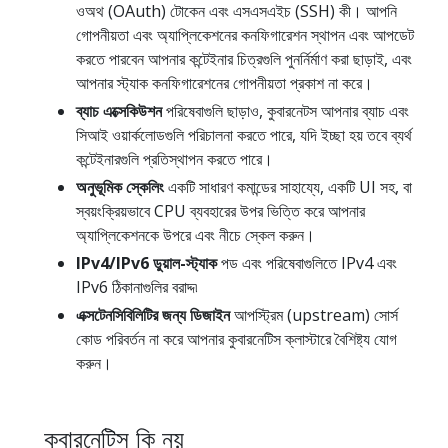
ওঅথ (OAuth) টোকেন এবং এসএসএইচ (SSH) কী। আপনি
গোপনীয়তা এবং অ্যাপ্লিকেশনের কনফিগারেশন স্থাপন এবং আপডেট
করতে পারবেন আপনার কন্টেইনার চিত্রগুলি পুনর্নির্মাণ করা ছাড়াই, এবং
আপনার স্ট্যাক কনফিগারেশনের গোপনীয়তা প্রকাশ না করে।
ব্যাচ এক্সেকিউশন
পরিষেবাগুলি ছাড়াও, কুবারনেটস আপনার ব্যাচ এবং
সিআই ওয়ার্কলোডগুলি পরিচালনা করতে পারে, যদি ইচ্ছা হয় তবে ব্যর্থ
কন্টেইনারগুলি প্রতিস্থাপন করতে পারে।
অনুভূমিক স্কেলিং
একটি সাধারণ কমান্ডের সাহায্যে, একটি UI সহ, বা
স্বয়ংক্রিয়ভাবে CPU ব্যবহারের উপর ভিত্তি করে আপনার
অ্যাপ্লিকেশনকে উপরে এবং নীচে স্কেল করুন।
IPv4/IPv6 ডুয়াল-স্ট্যাক
পড এবং পরিষেবাগুলিতে IPv4 এবং
IPv6 ঠিকানাগুলির বরাদ্দ৷
এক্সটেনসিবিলিটির জন্য ডিজাইন
আপস্ট্রিম (upstream) সোর্স
কোড পরিবর্তন না করে আপনার কুবারনেটিস ক্লাস্টারে বৈশিষ্ট্য যোগ
করুন।
কুবারনেটিস কি নয়