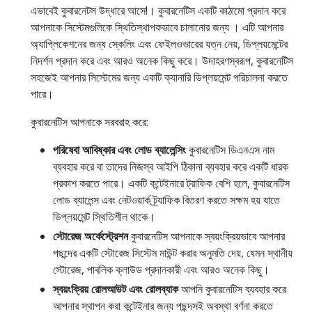
এভাবেই কুবারনেটস উদ্ধারে আসে!। কুবারনেটিস একটি কাঠামো প্রদান করে
আপনাকে সিস্টেমগুলিকে স্থিতিস্থাপকভাবে চালানোর জন্য । এটি আপনার
অ্যাপ্লিকেশনের জন্য স্কেলিং এবং ফেইলওভারের যত্ন নেয়, ডিপ্লয়মেন্টের
নিদর্শন প্রদান করে এবং আরও অনেক কিছু করে। উদাহরণস্বরূপ, কুবারনেটিস
সহজেই আপনার সিস্টেমের জন্য একটি ক্যানারি ডিপ্লয়মেন্ট পরিচালনা করতে
পারে।
কুবারনেটিস আপনাকে সরবরাহ করে:
পরিষেবা আবিষ্কার এবং লোড ব্যালেন্সিং
কুবারনেটিস ডিএনএস নাম
ব্যবহার করে বা তাদের নিজস্ব আইপি ঠিকানা ব্যবহার করে একটি ধারক
প্রকাশ করতে পারে। একটি কন্টেইনারে ট্রাফিক বেশি হলে, কুবারনেটিস
লোড ব্যালেন্স এবং নেটওয়ার্ক ট্র্যাফিক বিতরণ করতে সক্ষম হয় যাতে
ডিপ্লয়মেন্ট স্থিতিশীল থাকে।
স্টোরেজ অর্কেস্ট্রেশন
কুবারনেটিস আপনাকে স্বয়ংক্রিয়ভাবে আপনার
পছন্দের একটি স্টোরেজ সিস্টেম মাউন্ট করার অনুমতি দেয়, যেমন স্থানীয়
স্টোরেজ, পাবলিক ক্লাউড প্রদানকারী এবং আরও অনেক কিছু।
স্বয়ংক্রিয় রোলআউট এবং রোলব্যাক
আপনি কুবারনেটিস ব্যবহার করে
আপনার স্থাপন করা কন্টেইনার জন্য পছন্দসই অবস্থা বর্ণনা করতে