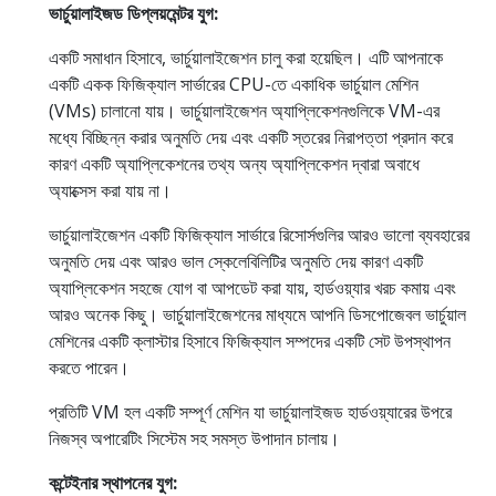
ভার্চুয়ালাইজড ডিপ্লয়মেন্টর যুগ:
একটি সমাধান হিসাবে, ভার্চুয়ালাইজেশন চালু করা হয়েছিল। এটি আপনাকে
একটি একক ফিজিক্যাল সার্ভারের CPU-তে একাধিক ভার্চুয়াল মেশিন
(VMs) চালানো যায়। ভার্চুয়ালাইজেশন অ্যাপ্লিকেশনগুলিকে VM-এর
মধ্যে বিচ্ছিন্ন করার অনুমতি দেয় এবং একটি স্তরের নিরাপত্তা প্রদান করে
কারণ একটি অ্যাপ্লিকেশনের তথ্য অন্য অ্যাপ্লিকেশন দ্বারা অবাধে
অ্যাক্সেস করা যায় না।
ভার্চুয়ালাইজেশন একটি ফিজিক্যাল সার্ভারে রিসোর্সগুলির আরও ভালো ব্যবহারের
অনুমতি দেয় এবং আরও ভাল স্কেলেবিলিটির অনুমতি দেয় কারণ একটি
অ্যাপ্লিকেশন সহজে যোগ বা আপডেট করা যায়, হার্ডওয়্যার খরচ কমায় এবং
আরও অনেক কিছু। ভার্চুয়ালাইজেশনের মাধ্যমে আপনি ডিসপোজেবল ভার্চুয়াল
মেশিনের একটি ক্লাস্টার হিসাবে ফিজিক্যাল সম্পদের একটি সেট উপস্থাপন
করতে পারেন।
প্রতিটি VM হল একটি সম্পূর্ণ মেশিন যা ভার্চুয়ালাইজড হার্ডওয়্যারের উপরে
নিজস্ব অপারেটিং সিস্টেম সহ সমস্ত উপাদান চালায়।
কন্টেইনার স্থাপনের যুগ: