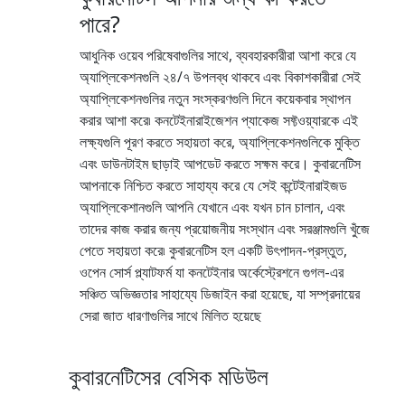
পারে?
আধুনিক ওয়েব পরিষেবাগুলির সাথে, ব্যবহারকারীরা আশা করে যে
অ্যাপ্লিকেশনগুলি ২৪/৭ উপলব্ধ থাকবে এবং বিকাশকারীরা সেই
অ্যাপ্লিকেশনগুলির নতুন সংস্করণগুলি দিনে কয়েকবার স্থাপন
করার আশা করে৷ কনটেইনারাইজেশন প্যাকেজ সফ্টওয়্যারকে এই
লক্ষ্যগুলি পূরণ করতে সহায়তা করে, অ্যাপ্লিকেশনগুলিকে মুক্তি
এবং ডাউনটাইম ছাড়াই আপডেট করতে সক্ষম করে। কুবারনেটিস
আপনাকে নিশ্চিত করতে সাহায্য করে যে সেই কন্টেইনারাইজড
অ্যাপ্লিকেশানগুলি আপনি যেখানে এবং যখন চান চালান, এবং
তাদের কাজ করার জন্য প্রয়োজনীয় সংস্থান এবং সরঞ্জামগুলি খুঁজে
পেতে সহায়তা করে৷ কুবারনেটিস হল একটি উৎপাদন-প্রস্তুত,
ওপেন সোর্স প্ল্যাটফর্ম যা কনটেইনার অর্কেস্ট্রেশনে গুগল-এর
সঞ্চিত অভিজ্ঞতার সাহায্যে ডিজাইন করা হয়েছে, যা সম্প্রদায়ের
সেরা জাত ধারণাগুলির সাথে মিলিত হয়েছে
কুবারনেটিসের বেসিক মডিউল