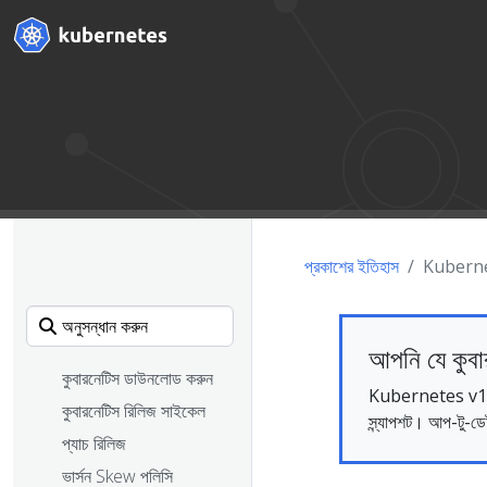
প্রকাশের ইতিহাস
Kuberne
আপনি যে কুবা
কুবারনেটিস ডাউনলোড করুন
Kubernetes v1.35 ডক
কুবারনেটিস রিলিজ সাইকেল
স্ন্যাপশট। আপ-টু-ডে
প্যাচ রিলিজ
ভার্সন Skew পলিসি