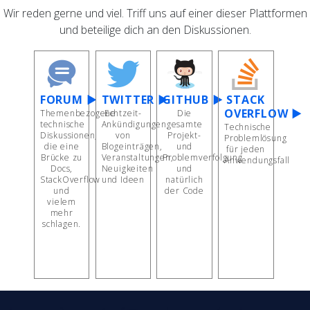
Wir reden gerne und viel. Triff uns auf einer dieser Plattformen
und beteilige dich an den Diskussionen.
FORUM ▶
TWITTER ▶
GITHUB ▶
STACK
OVERFLOW ▶
Themenbezogene
Echtzeit-
Die
technische
Ankündigungen
gesamte
Technische
Diskussionen,
von
Projekt-
Problemlösung
die eine
Blogeinträgen,
und
für jeden
Brücke zu
Veranstaltungen,
Problemverfolgung
Anwendungsfall
Docs,
Neuigkeiten
und
StackOverflow
und Ideen
natürlich
und
der Code
vielem
mehr
schlagen.