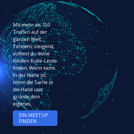
Mit mehr als 150
Treffen auf der
ganzen Welt,
Tendenz steigend,
solltest du deine
lokalen Kube-Leute
finden. Wenn keins
in der Nähe ist,
nimm die Sache in
die Hand und
gründe dein
eigenes.
EIN MEETUP
FINDEN