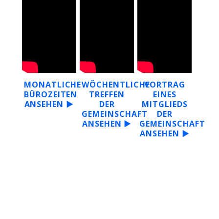
MONATLICHE
WÖCHENTLICHE
VORTRAG
BÜROZEITEN
TREFFEN
EINES
ANSEHEN ▶
DER
MITGLIEDS
GEMEINSCHAFT
DER
ANSEHEN ▶
GEMEINSCHAFT
ANSEHEN ▶