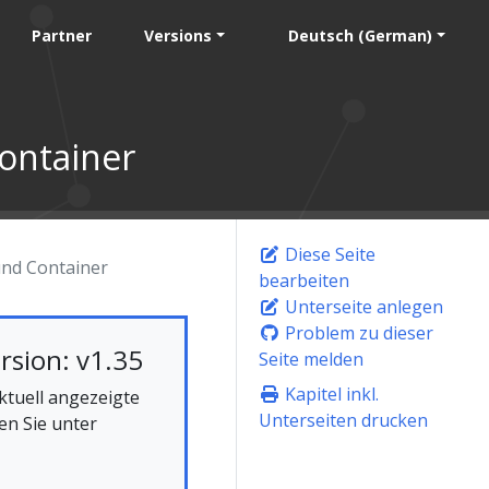
Partner
Versions
Deutsch (German)
ontainer
Diese Seite
und Container
bearbeiten
Unterseite anlegen
Problem zu dieser
rsion: v1.35
Seite melden
Kapitel inkl.
ktuell angezeigte
Unterseiten drucken
en Sie unter