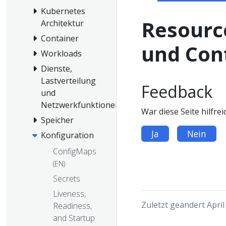
Kubernetes
Resourc
Architektur
Container
und Con
Workloads
Dienste,
Lastverteilung
Feedback
und
Netzwerkfunktionen
War diese Seite hilfrei
Speicher
Ja
Nein
Konfiguration
ConfigMaps
(EN)
Secrets
Liveness,
Zuletzt geändert April
Readiness,
and Startup