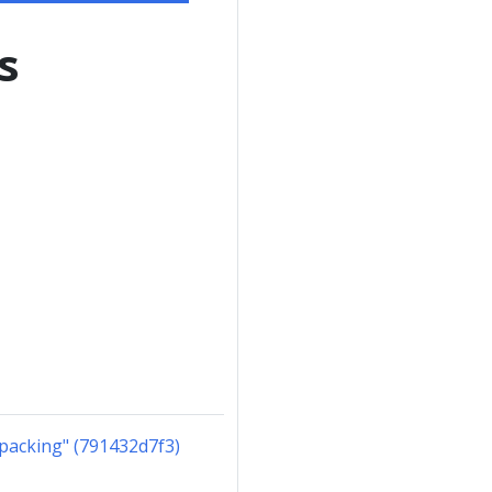
s
 packing" (791432d7f3)