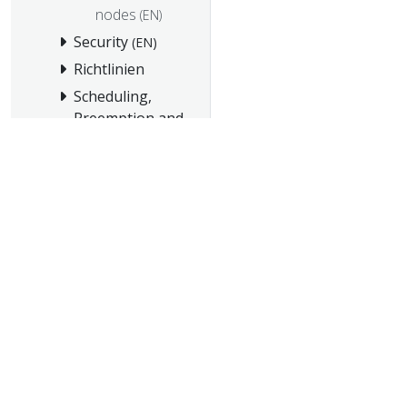
nodes
(EN)
Security
(EN)
Richtlinien
Scheduling,
Preemption and
Eviction
(EN)
Cluster
Administration
Kubernetes
erweitern
Windows in
Kubernetes
(EN)
Aufgaben
Tutorials
© 20
Referenzen
© 2026 Th
Mitmachen
trademarks a