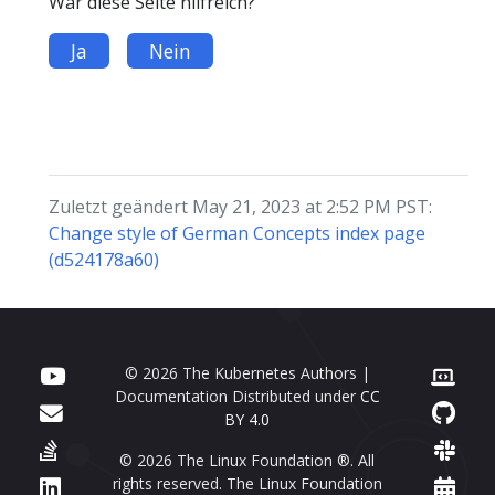
War diese Seite hilfreich?
Ja
Nein
Zuletzt geändert May 21, 2023 at 2:52 PM PST:
Change style of German Concepts index page
(d524178a60)
© 2026 The Kubernetes Authors |
Documentation Distributed under
CC
BY 4.0
© 2026 The Linux Foundation ®. All
rights reserved. The Linux Foundation