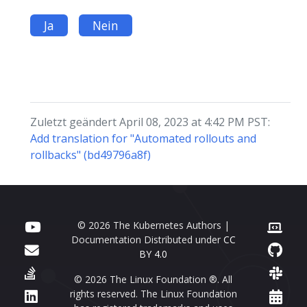
Ja
Nein
Zuletzt geändert April 08, 2023 at 4:42 PM PST:
Add translation for "Automated rollouts and
rollbacks" (bd49796a8f)
© 2026 The Kubernetes Authors |
Documentation Distributed under
CC
BY 4.0
© 2026 The Linux Foundation ®. All
rights reserved. The Linux Foundation