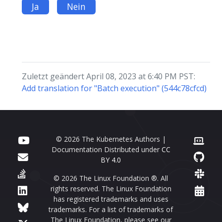
Ja
Nein
Zuletzt geändert April 08, 2023 at 6:40 PM PST:
Add translation for "Batch execution" (544c78cfcd)
© 2026 The Kubernetes Authors |
Documentation Distributed under
CC
BY 4.0
© 2026 The Linux Foundation ®. All
rights reserved. The Linux Foundation
has registered trademarks and uses
trademarks. For a list of trademarks of
The Linux Foundation, please see our