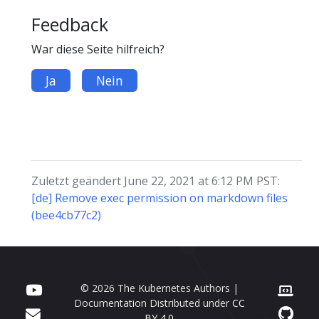
Feedback
War diese Seite hilfreich?
Ja
Nein
Zuletzt geändert June 22, 2021 at 6:12 PM PST:
[de] Remove exec permission on markdown files
(bee4cb77c2)
© 2026 The Kubernetes Authors |
Documentation Distributed under
CC
BY 4.0