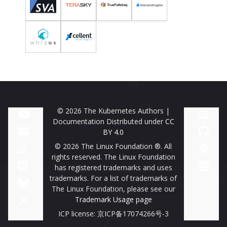
© 2026 The Kubernetes Authors |
Documentation Distributed under
CC
BY 4.0
© 2026 The Linux Foundation ®. All
rights reserved. The Linux Foundation
has registered trademarks and uses
trademarks. For a list of trademarks of
The Linux Foundation, please see our
Trademark Usage page
ICP license: 京ICP备17074266号-3