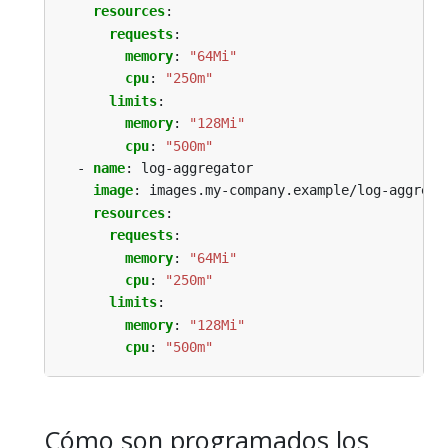
resources
:
requests
:
memory
:
"64Mi"
cpu
:
"250m"
limits
:
memory
:
"128Mi"
cpu
:
"500m"
- 
name
:
log-aggregator
image
:
images.my-company.example/log-aggrega
resources
:
requests
:
memory
:
"64Mi"
cpu
:
"250m"
limits
:
memory
:
"128Mi"
cpu
:
"500m"
Cómo son programados los