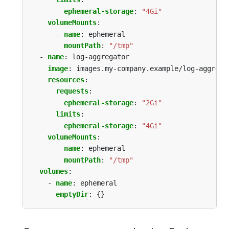
ephemeral-storage
:
"4Gi"
volumeMounts
:
- 
name
:
ephemeral
mountPath
:
"/tmp"
- 
name
:
log-aggregator
image
:
images.my-company.example/log-aggrega
resources
:
requests
:
ephemeral-storage
:
"2Gi"
limits
:
ephemeral-storage
:
"4Gi"
volumeMounts
:
- 
name
:
ephemeral
mountPath
:
"/tmp"
volumes
:
- 
name
:
ephemeral
emptyDir
:
{}