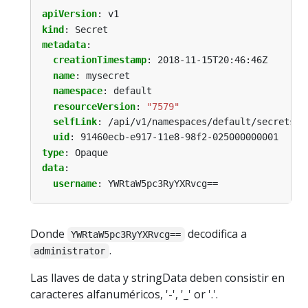
apiVersion
:
v1
kind
:
Secret
metadata
:
creationTimestamp
:
2018-11-15T20:46:46Z
name
:
mysecret
namespace
:
default
resourceVersion
:
"7579"
selfLink
:
/api/v1/namespaces/default/secrets/m
uid
:
91460ecb-e917-11e8-98f2-025000000001
type
:
Opaque
data
:
username
:
YWRtaW5pc3RyYXRvcg==
Donde
decodifica a
YWRtaW5pc3RyYXRvcg==
.
administrator
Las llaves de data y stringData deben consistir en
caracteres alfanuméricos, '-', '_' or '.'.