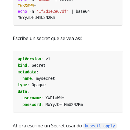
YWRtaW4
=
echo
 -n 
'1f2d1e2e67df'
Escribe un secret que se vea así:
apiVersion
:
v1
kind
:
Secret
metadata
:
name
:
mysecret
type
:
Opaque
data
:
username
:
YWRtaW4=
password
:
MWYyZDFlMmU2N2Rm
Ahora escribe un Secret usando
:
kubectl apply