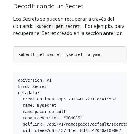
Decodificando un Secret
Los Secrets se pueden recuperar a través del
comando
. Por ejemplo, para
kubectl get secret
recuperar el Secret creado en la sección anterior:
apiVersion: v1

kind: Secret

metadata:

  creationTimestamp: 2016-01-22T18:41:56Z

  name: mysecret

  namespace: default

  resourceVersion: "164619"

  selfLink: /api/v1/namespaces/default/secrets/my
  uid: cfee02d6-c137-11e5-8d73-42010af00002
