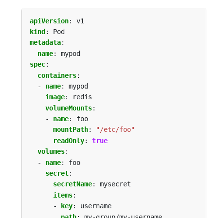
apiVersion
:
v1
kind
:
Pod
metadata
:
name
:
mypod
spec
:
containers
:
- 
name
:
mypod
image
:
redis
volumeMounts
:
- 
name
:
foo
mountPath
:
"/etc/foo"
readOnly
:
true
volumes
:
- 
name
:
foo
secret
:
secretName
:
mysecret
items
:
- 
key
:
username
path
:
my-group/my-username