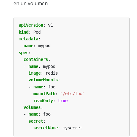
en un volumen:
apiVersion
:
v1
kind
:
Pod
metadata
:
name
:
mypod
spec
:
containers
:
- 
name
:
mypod
image
:
redis
volumeMounts
:
- 
name
:
foo
mountPath
:
"/etc/foo"
readOnly
:
true
volumes
:
- 
name
:
foo
secret
:
secretName
:
mysecret