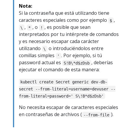
Nota:
Si la contraseña que está utilizando tiene
caracteres especiales como por ejemplo
,
$
,
, o
, es posible que sean
\
*
!
interpretados por tu intérprete de comandos
y es necesario escapar cada carácter
utilizando
o introduciéndolos entre
\
comillas simples
. Por ejemplo, si tú
'
password actual es
, deberías
S!B\*d$zDsb
ejecutar el comando de esta manera:
kubectl create Secret generic dev-db-
secret --from-literal=username=devuser --
from-literal=password=' S\!B*d$zDsb'
No necesita escapar de caracteres especiales
en contraseñas de archivos (
).
--from-file