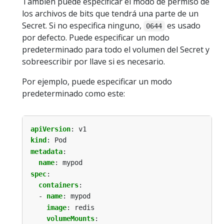
Tambien puede especificar el modo de permiso de
los archivos de bits que tendrá una parte de un
Secret. Si no especifica ninguno,
es usado
0644
por defecto. Puede especificar un modo
predeterminado para todo el volumen del Secret y
sobreescribir por llave si es necesario.
Por ejemplo, puede especificar un modo
predeterminado como este:
apiVersion
:
v1
kind
:
Pod
metadata
:
name
:
mypod
spec
:
containers
:
- 
name
:
mypod
image
:
redis
volumeMounts
: