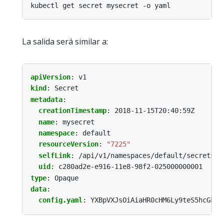
La salida será similar a:
apiVersion
:
v1
kind
:
Secret
metadata
:
creationTimestamp
:
2018-11-15T20:40:59Z
name
:
mysecret
namespace
:
default
resourceVersion
:
"7225"
selfLink
:
/api/v1/namespaces/default/secrets/m
uid
:
c280ad2e-e916-11e8-98f2-025000000001
type
:
Opaque
data
:
config.yaml
:
YXBpVXJsOiAiaHR0cHM6Ly9teS5hcGkuY