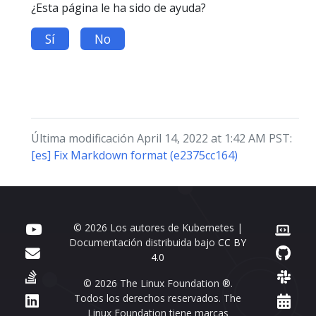
¿Esta página le ha sido de ayuda?
Sí
No
Última modificación April 14, 2022 at 1:42 AM PST:
[es] Fix Markdown format (e2375cc164)
© 2026 Los autores de Kubernetes |
Documentación distribuida bajo
CC BY
4.0
© 2026 The Linux Foundation ®.
Todos los derechos reservados. The
Linux Foundation tiene marcas