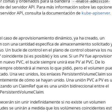
or comas y ordenados para la bandera
--enable-admission-
e del servidor API. Para más información sobre las opcione
 servidor API, consulta la documentación de
kube-apiserver
.
el caso de aprovisionamiento dinámico, ya ha creado, un
 con una cantidad específica de almacenamiento solicitado 
o. Un bucle de control en el plano de control observa los n
coincidente (si es posible) y los une. Si un PV fue aprovisi
 nuevo PVC, el bucle siempre unirá ese PV al PVC. De lo
 siempre obtendrá al menos lo que pidió, pero el volumen pu
citado. Una vez unidos, los enlaces PersistentVolumeClaim so
entemente de cómo se hayan unido. Una unión PVC a PV es 
zando un ClaimRef que es una unión bidireccional entre el
 PersistentVolumeClaim.
necerán sin unir indefinidamente si no existe un volumen
itudes se unirán a medida que los volúmenes coincidentes es