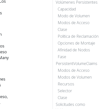
 Los
Volúmenes Persistentes
Capacidad
os
Modo de Volumen
Modos de Acceso
Clase
n
Política de Reclamación
Opciones de Montaje
sos
Afinidad de Nodos
ceso
Fase
eMany
PersistentVolumeClaims
Modos de Acceso
Modos de Volumen
mes
Recursos
s
Selector
ceso,
Clase
.
Solicitudes como