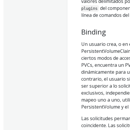
valores delimitados p
del component
plugins
línea de comandos del
Binding
Un usuario crea, o en 
PersistentVolumeClaim
ciertos modos de acces
PVCs, encuentra un PV 
dinámicamente para un
contrario, el usuario
ser superior a lo soli
exclusivos, independi
mapeo uno a uno, utili
PersistentVolume y el
Las solicitudes perma
coincidente. Las solic