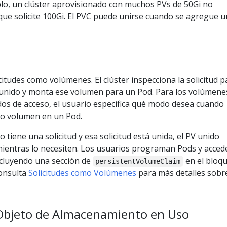
plo, un clúster aprovisionado con muchos PVs de 50Gi no
que solicite 100Gi. El PVC puede unirse cuando se agregue 
citudes como volúmenes. El clúster inspecciona la solicitud p
unido y monta ese volumen para un Pod. Para los volúmene
os de acceso, el usuario especifica qué modo desea cuando
omo volumen en un Pod.
 tiene una solicitud y esa solicitud está unida, el PV unido
mientras lo necesiten. Los usuarios programan Pods y acced
cluyendo una sección de
en el bloq
persistentVolumeClaim
onsulta
Solicitudes como Volúmenes
para más detalles sobr
 Objeto de Almacenamiento en Uso