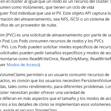
 en el clúster al igual que un nodo es un recurso del clúster.
lumen como Volúmenes, que tienen un ciclo de vida
uier Pod individual que use el PV. Este objeto API captura l
ntación del almacenamiento, sea NFS, iSCSI o un sistema de
fico de un proveedor de nube.
aim
(PVC) es una solicitud de almacenamiento por parte de u
 un Pod. Los Pods consumen recursos de nodos y los PVCs
PVs. Los Pods pueden solicitar niveles específicos de recur
solicitudes pueden pedir tamaños específicos y modos de ac
n montarse como ReadWriteOnce, ReadOnlyMany, ReadWrit
 ver
Modos de Acceso
).
tVolumeClaims permiten a un usuario consumir recursos de
ctos, es común que los usuarios necesiten PersistentVolu
das, tales como rendimiento, para diferentes problemas. Lo
úster necesitan poder ofrecer una variedad de
 difieran en más aspectos que el tamaño y los modos de ac
arios a los detalles de cómo se implementan esos volúmenes
, existe el recurso
StorageClass
.