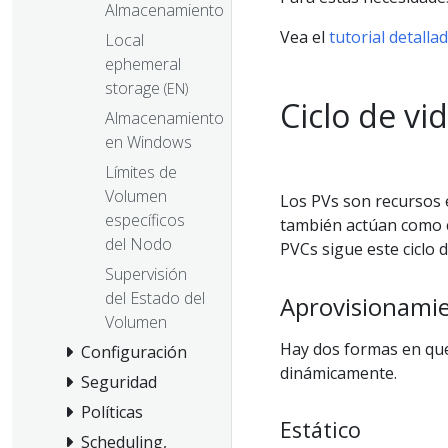
Almacenamiento
Vea el
tutorial detalla
Local
ephemeral
storage
(EN)
Ciclo de vi
Almacenamiento
en Windows
Límites de
Volumen
Los PVs son recursos e
específicos
también actúan como c
del Nodo
PVCs sigue este ciclo d
Supervisión
del Estado del
Aprovisionami
Volumen
Hay dos formas en que
Configuración
dinámicamente.
Seguridad
Políticas
Estático
Scheduling,