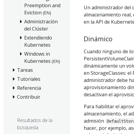
Preemption and
Un administrador del c
Eviction
(EN)
almacenamiento real, q
Administración
en la API de Kubernet
del Clúster
Extendiendo
Dinámico
Kubernetes
Cuando ninguno de los
Windows in
PersistentVolumeClaim
Kubernetes
(EN)
dinámicamente un volu
Tareas
en StorageClasses: el 
Tutoriales
administrador debe ha
aprovisionamiento diná
Referencia
desactivan el aprovis
Contribuir
Para habilitar el apr
almacenamiento, el adm
Resultados de la
admisión
DefaultStor
búsqueda
hacer, por ejemplo, 