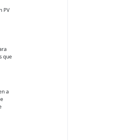
un PV
ara
s que
en a
ue
e