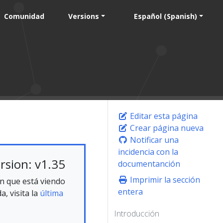
Comunidad
Versions
Español (Spanish)
Editar esta página
Crear página nueva
Notificar una
incidencia con la
rsion: v1.35
documentanción
Imprimir la sección
n que está viendo
entera
, visita la
última
Introducción