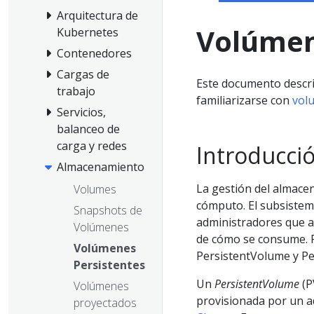
Arquitectura de
Volúmen
Kubernetes
Contenedores
Cargas de
Este documento descr
trabajo
familiarizarse con
vol
Servicios,
balanceo de
carga y redes
Introducci
Almacenamiento
La gestión del almacen
Volumes
cómputo. El subsistem
Snapshots de
administradores que a
Volúmenes
de cómo se consume. P
Volúmenes
PersistentVolume y Pe
Persistentes
Un
PersistentVolume
(P
Volúmenes
provisionada por un 
proyectados