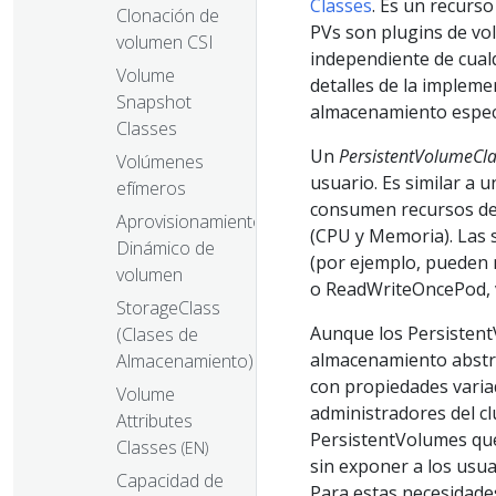
Classes
. Es un recurso
Clonación de
PVs son plugins de vo
volumen CSI
independiente de cualq
Volume
detalles de la impleme
Snapshot
almacenamiento especí
Classes
Un
PersistentVolumeCl
Volúmenes
usuario. Es similar a
efímeros
consumen recursos de 
Aprovisionamiento
(CPU y Memoria). Las 
Dinámico de
(por ejemplo, puede
volumen
o ReadWriteOncePod,
StorageClass
Aunque los Persisten
(Clases de
almacenamiento abstra
Almacenamiento)
con propiedades varia
Volume
administradores del cl
Attributes
PersistentVolumes que
Classes
(EN)
sin exponer a los usu
Capacidad de
Para estas necesidades