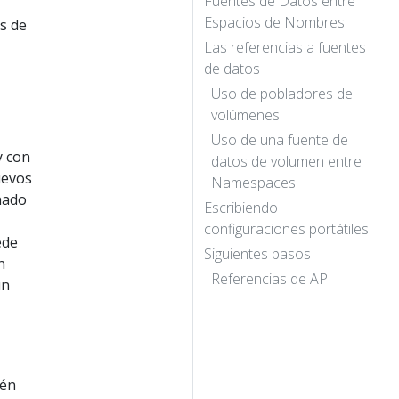
Fuentes de Datos entre
Espacios de Nombres
s de
Las referencias a fuentes
de datos
Uso de pobladores de
volúmenes
Uso de una fuente de
y con
datos de volumen entre
uevos
Namespaces
onado
Escribiendo
configuraciones portátiles
ede
Siguientes pasos
n
Referencias de API
un
tén