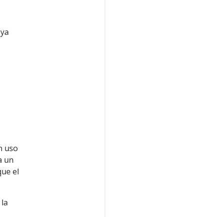
 ya
n uso
a un
que el
 la