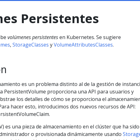
es Persistentes
ibe
volúmenes persistentes
en Kubernetes. Se sugiere
umes
,
StorageClasses
y
VolumeAttributesClasses
.
ón
amiento es un problema distinto al de la gestión de instanc
a PersistentVolume proporciona una API para usuarios y
bstrae los detalles de cómo se proporciona el almacenamie
ara hacer esto, introducimos dos nuevos recursos de API:
rsistentVolumeClaim.
V) es una pieza de almacenamiento en el clúster que ha sido
administrador o provisionada dinámicamente usando
Storag