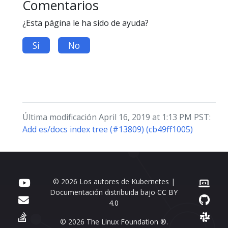
Comentarios
¿Esta página le ha sido de ayuda?
Sí
No
Última modificación April 16, 2019 at 1:13 PM PST:
Add es/docs index tree (#13809) (cb49ff1005)
© 2026 Los autores de Kubernetes |
Documentación distribuida bajo
CC BY
4.0
© 2026 The Linux Foundation ®.