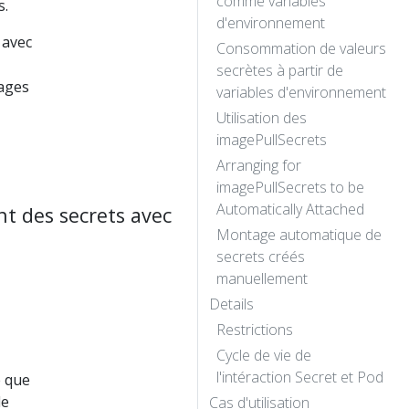
comme variables
s.
d'environnement
 avec
Consommation de valeurs
secrètes à partir de
mages
variables d'environnement
Utilisation des
imagePullSecrets
Arranging for
imagePullSecrets to be
Automatically Attached
t des secrets avec
Montage automatique de
secrets créés
manuellement
Details
Restrictions
Cycle de vie de
l'intéraction Secret et Pod
e que
de
Cas d'utilisation