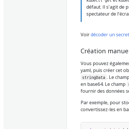
et
kubectl get
kube
défaut. Il s'agit de
spectateur de l'écr
Voir
décoder un secre
Création manuel
Vous pouvez également
yaml, puis créer cet ob
. Le cham
stringData
en base64. Le champ
fournir des données s
Par exemple, pour sto
convertissez-les en b