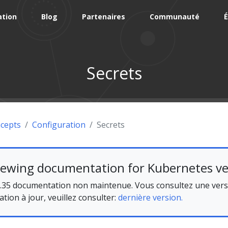
tion
Blog
Partenaires
Communauté
É
Secrets
cepts
Configuration
Secrets
iewing documentation for Kubernetes ve
.35 documentation non maintenue. Vous consultez une versi
ion à jour, veuillez consulter:
dernière version.