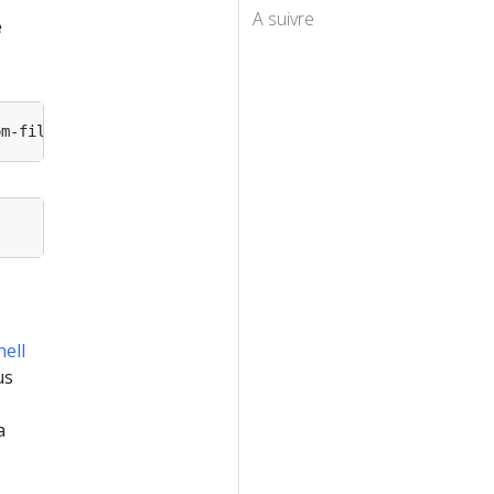
A suivre
e
om-file
=
hell
us
a