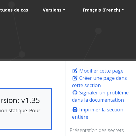
tudes de cas
Versions
Français (French)
Modifier cette page
Créer une page dans
cette section
Signaler un problème
rsion: v1.35
dans la documentation
Imprimer la section
on statique. Pour
entière
Présentation des secrets