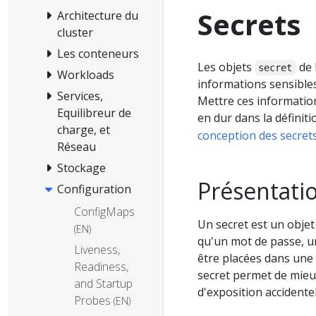
Secrets
Architecture du
cluster
Les conteneurs
Les objets
de 
secret
Workloads
informations sensibles,
Services,
Mettre ces informati
Equilibreur de
en dur dans la définit
charge, et
conception des secret
Réseau
Stockage
Présentatio
Configuration
ConfigMaps
Un secret est un objet
(EN)
qu'un mot de passe, u
Liveness,
être placées dans une 
Readiness,
secret permet de mieux 
and Startup
d'exposition accidentel
Probes
(EN)