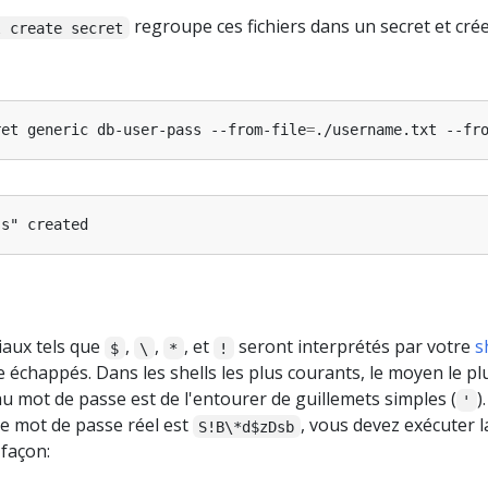
regroupe ces fichiers dans un secret et cré
l create secret
ret generic db-user-pass --from-file
=
./username.txt --fr
iaux tels que
,
,
, et
seront interprétés par votre
s
$
\
*
!
e échappés. Dans les shells les plus courants, le moyen le pl
u mot de passe est de l'entourer de guillemets simples (
).
'
re mot de passe réel est
, vous devez exécuter l
S!B\*d$zDsb
façon: