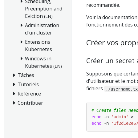
Scheduling,
recommandée.
Preemption and
Eviction
(EN)
Voir la documentation
fonctionnement des co
Administration
d'un cluster
Créer vos prop
Extensions
Kubernetes
Windows in
Créer un secret 
Kubernetes
(EN)
Supposons que certain
Tâches
d'utilisateur et le mot
Tutoriels
fichiers
./username.tx
Référence
Contribuer
# Create files nee
echo
 -n 
'admin'
echo
 -n 
'1f2d1e2e6