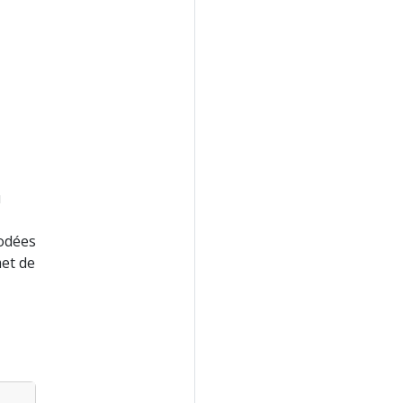
u
codées
et de