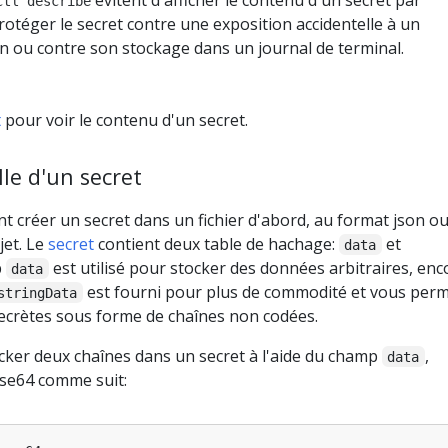
évitent d'afficher le contenu d'un secret par
ctl describe
 protéger le secret contre une exposition accidentelle à un
an ou contre son stockage dans un journal de terminal.
t
pour voir le contenu d'un secret.
le d'un secret
 créer un secret dans un fichier d'abord, au format json o
jet. Le
secret
contient deux table de hachage:
et
data
p
est utilisé pour stocker des données arbitraires, en
data
est fourni pour plus de commodité et vous perm
stringData
ecrètes sous forme de chaînes non codées.
cker deux chaînes dans un secret à l'aide du champ
,
data
ase64 comme suit: