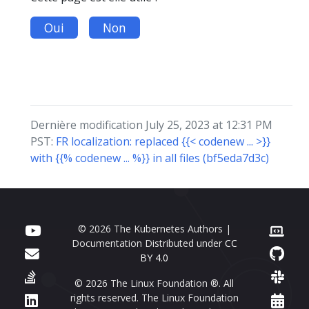
Oui
Non
Dernière modification July 25, 2023 at 12:31 PM
PST:
FR localization: replaced {{< codenew ... >}}
with {{% codenew ... %}} in all files (bf5eda7d3c)
© 2026 The Kubernetes Authors |
Documentation Distributed under
CC
BY 4.0
© 2026 The Linux Foundation ®. All
rights reserved. The Linux Foundation