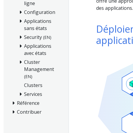
offre une appro
ligne
des applications.
Configuration
Applications
Déploie
sans états
applicat
Security
(EN)
Applications
avec états
Cluster
Management
(EN)
Clusters
Services
Référence
Contribuer