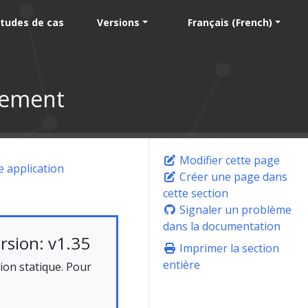
tudes de cas
Versions
Français (French)
oiement
Modifier cette page
 application
Créer une page dans
cette section
Signaler un problème
dans la documentation
rsion: v1.35
Imprimer la section
entière
on statique. Pour