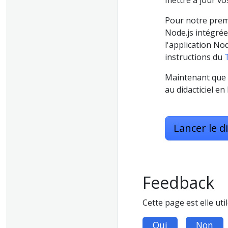
mettre à jour vo
Pour notre premi
Node.js intégré
l'application No
instructions du
Maintenant que v
au didacticiel e
Lancer le di
Feedback
Cette page est elle util
Oui
Non