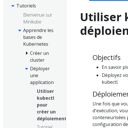
Tutoriels
Utiliser
Bienvenue sur
Minikube
déploie
Apprendre les
bases de
Kubernetes
Créer un
Objectifs
cluster
En savoir pl
Déployer
Déployez vo
une
kubectl.
application
Utiliser
Déploieme
kubectl
Une fois que vo
pour
d'exécution, vou
créer un
conteneurisées p
déploiement
configuration d
Tutoriel