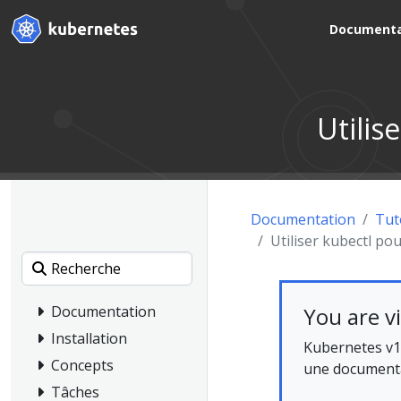
Documenta
Utilis
Documentation
Tut
Utiliser kubectl po
You are v
Documentation
Installation
Kubernetes v1
Concepts
une documentat
Tâches