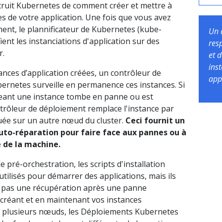
truit Kubernetes de comment créer et mettre à
es de votre application. Une fois que vous avez
ent, le plannificateur de Kubernetes (kube-
Un 
ient les instanciations d'application sur des
res
r.
et 
ins
tances d’application créées, un contrôleur de
app
ernetes surveille en permanence ces instances. Si
ant une instance tombe en panne ou est
trôleur de déploiement remplace l'instance par
uée sur un autre nœud du cluster.
Ceci fournit un
to-réparation pour faire face aux pannes ou à
 de la machine.
 pré-orchestration, les scripts d'installation
utilisés pour démarrer des applications, mais ils
 pas une récupération après une panne
 créant et en maintenant vos instances
ur plusieurs nœuds, les Déploiements Kubernetes