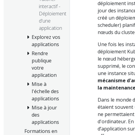
déploiement ins
interactif -
jour des instanc
Déploiement
créé un déploiem
d'une
scheduler) planif
application
nœuds du cluste
Explorez vos
Une fois les ins
applications
déploiement Kub
Rendre
le nœud héberge
publique
supprimé, le con
votre
une instance sit
application
mécanisme d'au
Mise à
la maintenance
l'échelle des
applications
Dans le monde de
étaient souvent 
Mise à jour
ne permettaient
des
d'ordinateur. En
applications
d’application s
Formations en