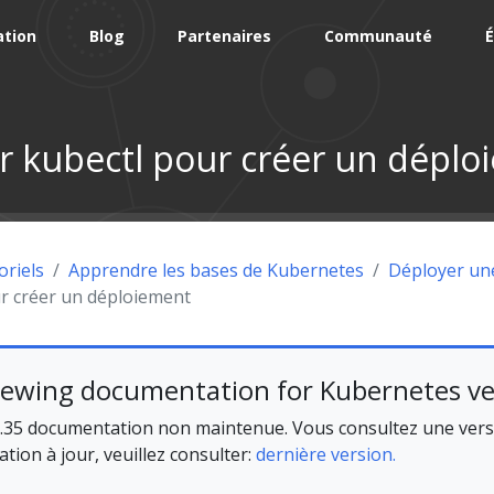
tion
Blog
Partenaires
Communauté
É
er kubectl pour créer un dépl
oriels
Apprendre les bases de Kubernetes
Déployer une
ur créer un déploiement
iewing documentation for Kubernetes ve
.35 documentation non maintenue. Vous consultez une versi
ion à jour, veuillez consulter:
dernière version.