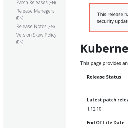
Patch Releases
(EN)
Release Managers
This release h
(EN)
security updat
Release Notes
(EN)
Version Skew Policy
(EN)
Kuberne
This page provides an 
Release Status
End Of Life
Latest patch rele
1.12.10
End Of Life Date