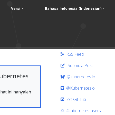
Versi
Bahasa Indonesia (Indonesian)
RSS Feed
Submit a Post
ubernetes
@kubernetes.io
@Kubernetesio
hat ini hanyalah
on GitHub
#kubernetes-users