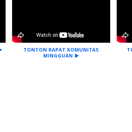
▶
TONTON RAPAT KOMUNITAS
T
MINGGUAN ▶