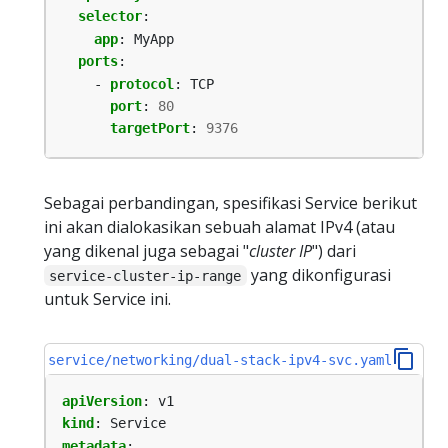
selector
:
app
:
MyApp
ports
:
- 
protocol
:
TCP
port
:
80
targetPort
:
9376
Sebagai perbandingan, spesifikasi Service berikut
ini akan dialokasikan sebuah alamat IPv4 (atau
yang dikenal juga sebagai "
cluster IP
") dari
yang dikonfigurasi
service-cluster-ip-range
untuk Service ini.
service/networking/dual-stack-ipv4-svc.yaml
apiVersion
:
v1
kind
:
Service
metadata
: