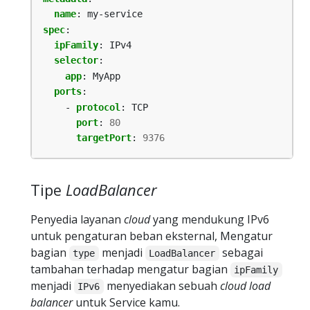
name
:
my-service
spec
:
ipFamily
:
IPv4
selector
:
app
:
MyApp
ports
:
- 
protocol
:
TCP
port
:
80
targetPort
:
9376
Tipe
LoadBalancer
Penyedia layanan
cloud
yang mendukung IPv6
untuk pengaturan beban eksternal, Mengatur
bagian
menjadi
sebagai
type
LoadBalancer
tambahan terhadap mengatur bagian
ipFamily
menjadi
menyediakan sebuah
cloud load
IPv6
balancer
untuk Service kamu.