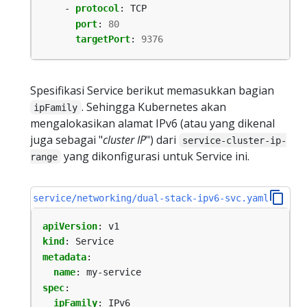
- 
protocol
:
TCP
port
:
80
targetPort
:
9376
Spesifikasi Service berikut memasukkan bagian
. Sehingga Kubernetes akan
ipFamily
mengalokasikan alamat IPv6 (atau yang dikenal
juga sebagai "
cluster IP
") dari
service-cluster-ip-
yang dikonfigurasi untuk Service ini.
range
service/networking/dual-stack-ipv6-svc.yaml
apiVersion
:
v1
kind
:
Service
metadata
:
name
:
my-service
spec
:
ipFamily
:
IPv6