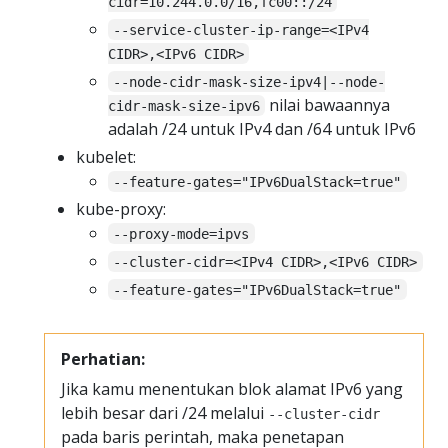
cidr=10.244.0.0/16,fc00::/24
--service-cluster-ip-range=<IPv4
CIDR>,<IPv6 CIDR>
--node-cidr-mask-size-ipv4|--node-
nilai bawaannya
cidr-mask-size-ipv6
adalah /24 untuk IPv4 dan /64 untuk IPv6
kubelet:
--feature-gates="IPv6DualStack=true"
kube-proxy:
--proxy-mode=ipvs
--cluster-cidr=<IPv4 CIDR>,<IPv6 CIDR>
--feature-gates="IPv6DualStack=true"
Perhatian:
Jika kamu menentukan blok alamat IPv6 yang
lebih besar dari /24 melalui
--cluster-cidr
pada baris perintah, maka penetapan