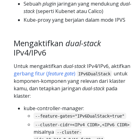
Sebuah
plugin
jaringan yang mendukung
dual-
stack
(seperti Kubenet atau Calico)
Kube-proxy yang berjalan dalam mode IPVS
Mengaktifkan
dual-stack
IPv4/IPv6
Untuk mengaktifkan
dual-stack
IPv4/IPv6, aktifkan
gerbang fitur (
feature gate
)
untuk
IPv6DualStack
komponen-komponen yang relevan dari klaster
kamu, dan tetapkan jaringan
dual-stack
pada
klaster:
kube-controller-manager:
--feature-gates="IPv6DualStack=true"
--cluster-cidr=<IPv4 CIDR>,<IPv6 CIDR>
misalnya
--cluster-