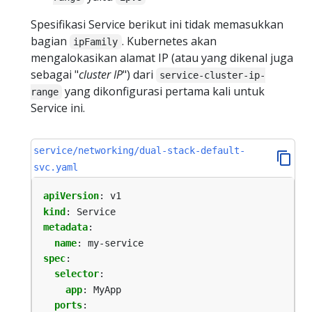
Spesifikasi Service berikut ini tidak memasukkan
bagian
. Kubernetes akan
ipFamily
mengalokasikan alamat IP (atau yang dikenal juga
sebagai "
cluster IP
") dari
service-cluster-ip-
yang dikonfigurasi pertama kali untuk
range
Service ini.
service/networking/dual-stack-default-
svc.yaml
apiVersion
:
v1
kind
:
Service
metadata
:
name
:
my-service
spec
:
selector
:
app
:
MyApp
ports
: