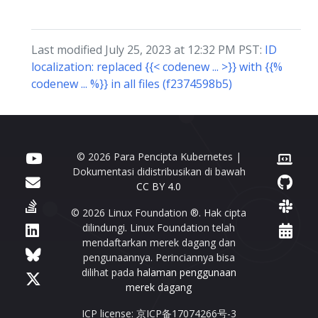
Last modified July 25, 2023 at 12:32 PM PST:
ID
localization: replaced {{< codenew ... >}} with {{%
codenew ... %}} in all files (f2374598b5)
© 2026 Para Pencipta Kubernetes |
Dokumentasi didistribusikan di bawah
CC BY 4.0
© 2026 Linux Foundation ®. Hak cipta
dilindungi. Linux Foundation telah
mendaftarkan merek dagang dan
pengunaannya. Perinciannya bisa
dilihat pada
halaman penggunaan
merek dagang
ICP license: 京ICP备17074266号-3