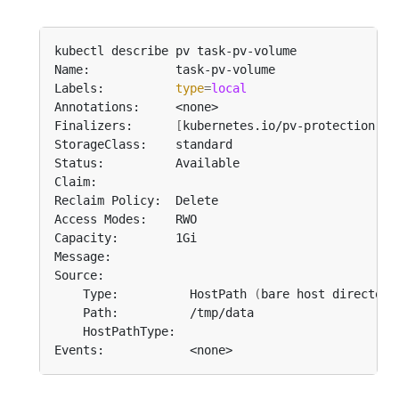
Labels:          
type
=
local
Finalizers:      
[
kubernetes.io/pv-protection
]
    Type:          HostPath 
(
bare host directory