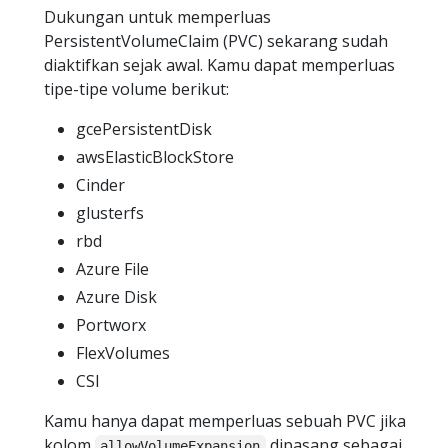
Dukungan untuk memperluas
PersistentVolumeClaim (PVC) sekarang sudah
diaktifkan sejak awal. Kamu dapat memperluas
tipe-tipe volume berikut:
gcePersistentDisk
awsElasticBlockStore
Cinder
glusterfs
rbd
Azure File
Azure Disk
Portworx
FlexVolumes
CSI
Kamu hanya dapat memperluas sebuah PVC jika
kolom
dipasang sebagai
allowVolumeExpansion