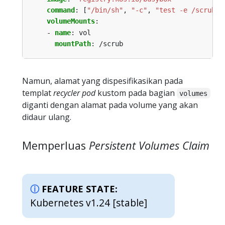
command
:
[
"/bin/sh"
,
"-c"
,
"test -e /scrub &
volumeMounts
:
- 
name
:
vol
mountPath
:
/scrub
Namun, alamat yang dispesifikasikan pada
templat
recycler pod
kustom pada bagian
volumes
diganti dengan alamat pada volume yang akan
didaur ulang.
Memperluas
Persistent Volumes Claim
FEATURE STATE:
Kubernetes v1.24 [stable]