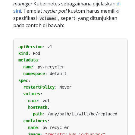
manager
Kubernetes sebagaimana dijelaskan
di
sini
. Templat
reycler pod
kustom harus memiliki
spesifikasi
, seperti yang ditunjukkan
volumes
pada contoh di bawah:
apiVersion
:
v1
kind
:
Pod
metadata
:
name
:
pv-recycler
namespace
:
default
spec
:
restartPolicy
:
Never
volumes
:
- 
name
:
vol
hostPath
:
path
:
/any/path/it/will/be/replaced
containers
:
- 
name
:
pv-recycler
image
:
"registry.k8s.io/busybox"