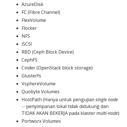
AzureDisk
FC (Fibre Channel)
FlexVolume
Flocker
NFS
iSCSI
RBD (Ceph Block Device)
CephFS
Cinder (OpenStack block storage)
Glusterfs
VsphereVolume
Quobyte Volumes
HostPath (Hanya untuk pengujian
single node
-- penyimpanan lokal tidak didukung dan
TIDAK AKAN BEKERJA pada klaster
multi-node
)
Portworx Volumes