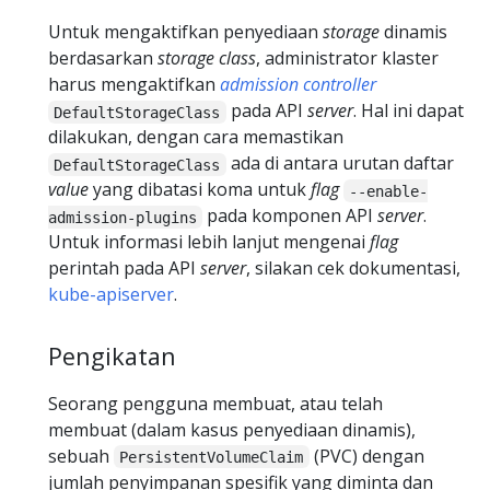
Untuk mengaktifkan penyediaan
storage
dinamis
berdasarkan
storage class
, administrator klaster
harus mengaktifkan
admission controller
pada API
server
. Hal ini dapat
DefaultStorageClass
dilakukan, dengan cara memastikan
ada di antara urutan daftar
DefaultStorageClass
value
yang dibatasi koma untuk
flag
--enable-
pada komponen API
server
.
admission-plugins
Untuk informasi lebih lanjut mengenai
flag
perintah pada API
server
, silakan cek dokumentasi,
kube-apiserver
.
Pengikatan
Seorang pengguna membuat, atau telah
membuat (dalam kasus penyediaan dinamis),
sebuah
(PVC) dengan
PersistentVolumeClaim
jumlah penyimpanan spesifik yang diminta dan