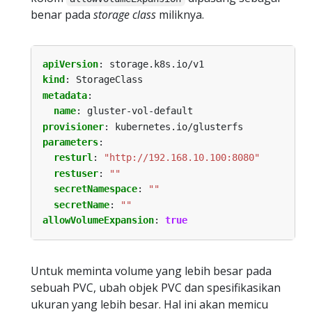
benar pada
storage class
miliknya.
apiVersion
:
storage.k8s.io/v1
kind
:
StorageClass
metadata
:
name
:
gluster-vol-default
provisioner
:
kubernetes.io/glusterfs
parameters
:
resturl
:
"http://192.168.10.100:8080"
restuser
:
""
secretNamespace
:
""
secretName
:
""
allowVolumeExpansion
:
true
Untuk meminta volume yang lebih besar pada
sebuah PVC, ubah objek PVC dan spesifikasikan
ukuran yang lebih besar. Hal ini akan memicu