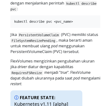
dengan menjalankan perintah
kubectl describe
:
pvc
Jika
(PVC) memiliki status
PersistentVolumeClaim
, maka berarti aman
FileSystemResizePending
untuk membuat ulang
pod
menggunakan
PersistentVolumeClaim (PVC) tersebut.
FlexVolumes mengizinkan pengubahan ukuran
jika
driver
diatur dengan kapabilitas
menjadi "
true
". FlexVolume
RequiresFSResize
dapat diubah ukurannya pada saat
pod
mengalami
restart
.
FEATURE STATE:
Kubernetes v1.11 [alpha]