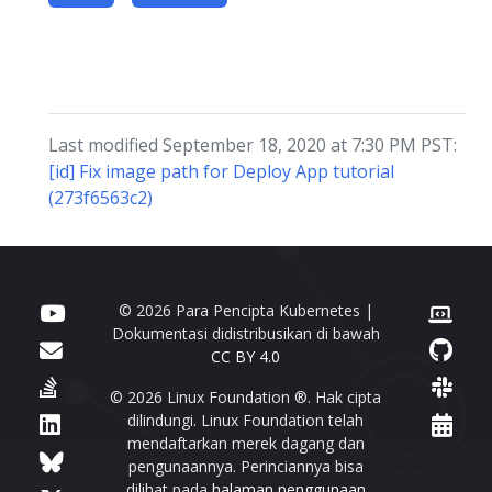
Last modified September 18, 2020 at 7:30 PM PST:
[id] Fix image path for Deploy App tutorial
(273f6563c2)
© 2026 Para Pencipta Kubernetes |
Dokumentasi didistribusikan di bawah
CC BY 4.0
© 2026 Linux Foundation ®. Hak cipta
dilindungi. Linux Foundation telah
mendaftarkan merek dagang dan
pengunaannya. Perinciannya bisa
dilihat pada
halaman penggunaan