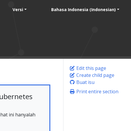
Versi
Bahasa Indonesia (Indonesian)
Edit this page
Create child page
Buat isu
Print entire section
ubernetes
hat ini hanyalah