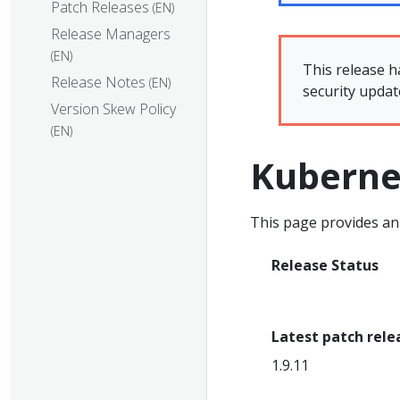
Patch Releases
(EN)
Release Managers
(EN)
This release h
Release Notes
(EN)
security updat
Version Skew Policy
(EN)
Kuberne
This page provides an 
Release Status
End Of Life
Latest patch rele
1.9.11