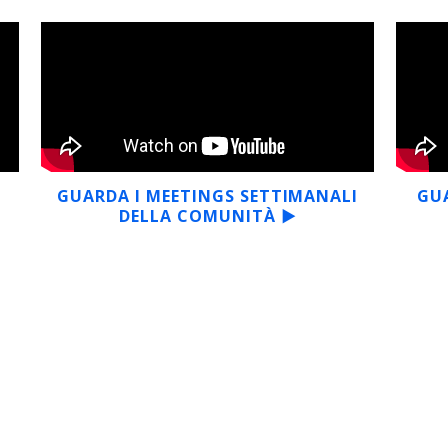
▶
GUARDA I MEETINGS SETTIMANALI
GU
DELLA COMUNITÀ ▶