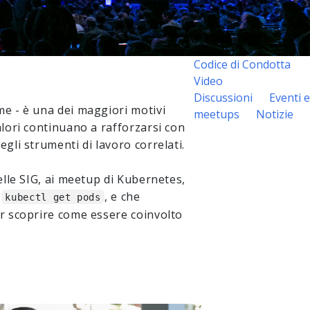
Codice di Condotta
Video
Discussioni
Eventi e
me - è una dei maggiori motivi
meetups
Notizie
alori continuano a rafforzarsi con
gli strumenti di lavoro correlati.
elle SIG, ai meetup di Kubernetes,
o
, e che
kubectl get pods
er scoprire come essere coinvolto