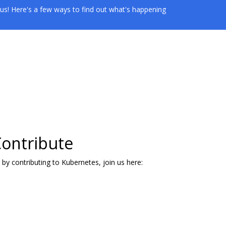
us! Here's a few ways to find out what's happening
ontribute
 by contributing to Kubernetes, join us here: