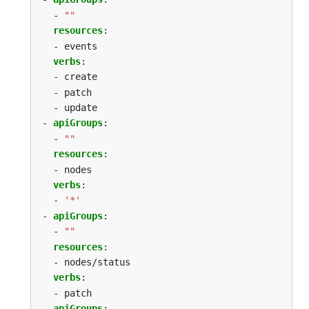
- 
""
resources
:
- events
verbs
:
- create
- patch
- update
- 
apiGroups
:
- 
""
resources
:
- nodes
verbs
:
- 
'*'
- 
apiGroups
:
- 
""
resources
:
- nodes/status
verbs
:
- patch
- 
apiGroups
: