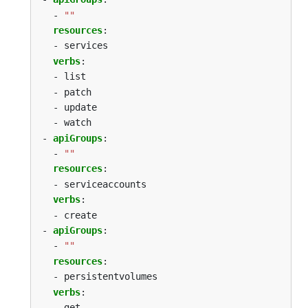
- 
""
resources
:
- services
verbs
:
- list
- patch
- update
- watch
- 
apiGroups
:
- 
""
resources
:
- serviceaccounts
verbs
:
- create
- 
apiGroups
:
- 
""
resources
:
- persistentvolumes
verbs
:
- get