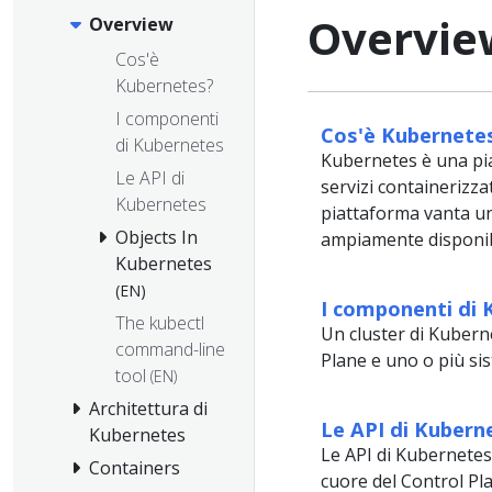
Overvie
Overview
Cos'è
Kubernetes?
I componenti
Cos'è Kubernete
di Kubernetes
Kubernetes è una piat
Le API di
servizi containerizzat
Kubernetes
piattaforma vanta un
Objects In
ampiamente disponib
Kubernetes
(EN)
I componenti di 
The kubectl
Un cluster di Kubern
command-line
Plane e uno o più sis
tool
(EN)
Architettura di
Le API di Kubern
Kubernetes
Le API di Kubernetes 
Containers
cuore del Control Pl