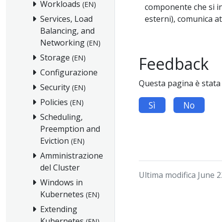
Workloads
(EN)
componente che si inte
Services, Load
esterni), comunica at
Balancing, and
Networking
(EN)
Storage
(EN)
Feedback
Configurazione
Questa pagina è stata 
Security
(EN)
Policies
(EN)
Sì
No
Scheduling,
Preemption and
Eviction
(EN)
Amministrazione
del Cluster
Ultima modifica June 2
Windows in
Kubernetes
(EN)
Extending
Kubernetes
(EN)