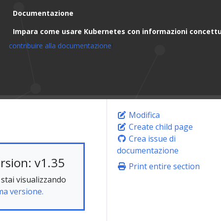
Documentazione
Impara come usare Kubernetes con informazioni concettua
contribuire alla documentazione
!
Modifica
Create child page
Crea issue di
documentazione
rsion: v1.35
Print entire section
stai visualizzando
ma versione.