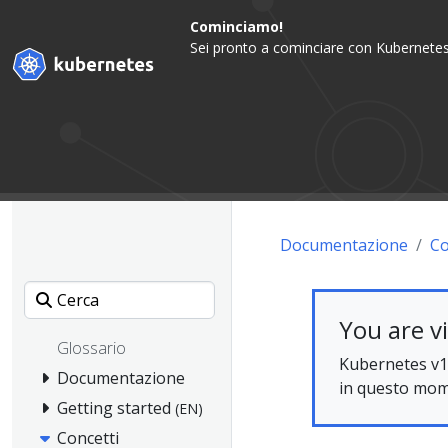
Cominciamo!
Sei pronto a cominciare con Kubernetes
Documentazione
Co
You are v
Glossario
Kubernetes v1
Documentazione
in questo mom
Getting started
(EN)
Concetti