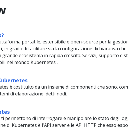
w
s?
taforma portatile, estensibile e open-source per la gestione
i, in grado di facilitare sia la configurazione dichiarativa ch
 grande ecosistema in rapida crescita. Servizi, supporto e 
ili nel mondo Kubernetes .
Kubernetes
etes è costituito da un insieme di componenti che sono, co
temi di elaborazione, detti nodi.
etes
ti permettono di interrogare e manipolare lo stato degli ogg
ane di Kubernetes è l'API server e le API HTTP che esso espo