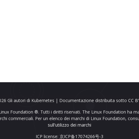
26 Gli autori di Kubernetes | Documentazione distribuita sotto
CC BY
nux Foundation ®. Tutti i diritti riservati. The Linux Foundation ha mar
archi commerciali. Per un elenco dei marchi di Linux Foundation, consu
sull'utilizzo dei marchi
ICP license: 京ICP备17074266号-3