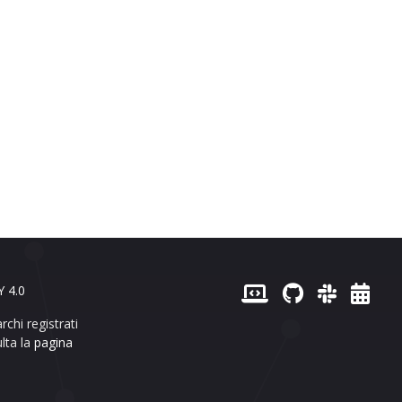
 4.0
chi registrati
lta la
pagina