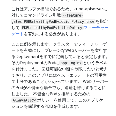
これはアルファ機能であるため、kube-apiserverに
対してコマンドライン引数
--feature-
を指定
gates=PDBUnhealthyPodEvictionPolicy=true
して
フィーチャー
PDBUnhealthyPodEvictionPolicy
ゲート
を有効にする必要があります。
ここに例を示します。クラスターでフィーチャーゲ
ートを有効にし、プレーンなWebサーバーを実行す
るDeploymentをすでに定義していると仮定します。
そのDeploymentのPodに
というラベル
app: nginx
を付けました。 回避可能な中断を制限したいと考え
ており、このアプリにはベストエフォートの可用性
で十分であることがわかっています。 Webサーバー
のPodが不健全な場合でも、退避を許可することに
しました。 不健全なPodを排除するための
ポリシーを使用して、このアプリケー
AlwaysAllow
ションを保護するPDBを作成します。