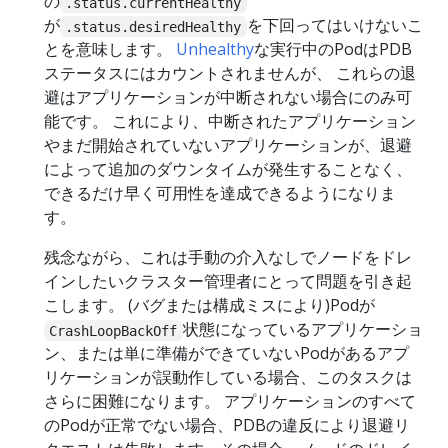
の
.status.currentHealthy
が
を下回ってはいけないこ
.status.desiredHealthy
とを意味します。
Unhealthy
な実行中のPodはPDB
ステータスにはカウントされませんが、 これらの退
避はアプリケーションが中断されない場合にのみ可
能です。 これにより、中断されたアプリケーション
やまだ開始されていないアプリケーションが、退避
によって追加のダウンタイムが発生することなく、
できるだけ早く可用性を達成できるようになりま
す。
残念ながら、これは手動の介入なしでノードをドレ
インしたいクラスター管理者にとって問題を引き起
こします。 (バグまたは構成ミスにより)Podが
状態になっているアプリケーショ
CrashLoopBackOff
ン、または単に準備ができていないPodがあるアプ
リケーションが誤動作している場合、このタスクは
さらに困難になります。 アプリケーションのすべて
のPodが正常でない場合、PDBの違反により退避リ