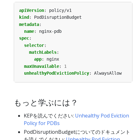
apiVersion
:
policy/v1
kind
:
PodDisruptionBudget
metadata
:
name
:
nginx-pdb
spec
:
selector
:
matchLabels
:
app
:
nginx
maxUnavailable
:
1
unhealthyPodEvictionPolicy
:
AlwaysAllow
もっと学ぶには？
KEPを読んでください:
Unhealthy Pod Eviction
Policy for PDBs
PodDisruptionBudgetについてのドキュメント
を読んでください:
Unhealthy Pod Eviction