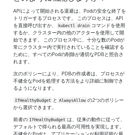
APIによって開始される退避は、Podの安全な終了を
トリガーするプロセスです。 このプロセスは、API
を直接呼び出すか、
コマンドを使用
kubectl drain
するか、クラスター内の他のアクターを使用して開
始できます。 このプロセス中に、十分な数のPodが
常にクラスター内で実行されていることを確認する
ために、すべてのPodの削除が適切なPDBと照合さ
れます。
次のポリシーにより、PDBの作成者は、プロセスが
不健全なPodを処理する方法をより詳細に制御でき
るようになります。
と
の2つのポリシー
IfHealthyBudget
AlwaysAllow
から選択できます。
前者の
は、従来の動作に従って、
IfHealthyBudget
デフォルトで得られる最高の可用性を実現します。
不健全なPodは、アプリケーションが利用可能な最