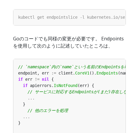
Goのコードでも同様の変更が必要です。 Endpoints
を使用して次のように記述していたところは、
endpoint, err 
:=
 client.
CoreV1
().
Endpoints
(names
if
 err 
!=
nil
if
 apierrors.
IsNotFound
...
...