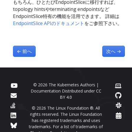
もちろん、ひとたびEndpointSliceに移行すれば、
topology hintsやterminating endpointsなど
EndpointSlice特有の機能を活用できます。 詳細は
EndpointSlice APIのドキュメント
をご参照下さい。
←
前へ
次へ
→
© 2026 The Kubernetes Authors |
Documentation Distributed under
CC
BY 4.0
© 2026 The Linux Foundation ®. All
rights reserved. The Linux Foundation
has registered trademarks and uses
trademarks. For a list of trademarks of