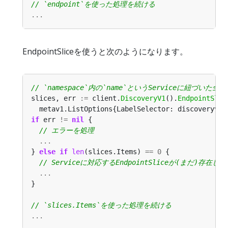
...
EndpointSliceを使うと次のようになります。
slices, err 
:=
 client.
DiscoveryV1
().
EndpointSlic
  metav1.ListOptions{LabelSelector: discoveryv1.
if
 err 
!=
nil
...
} 
else
if
len
(slices.Items) 
==
0
...
...