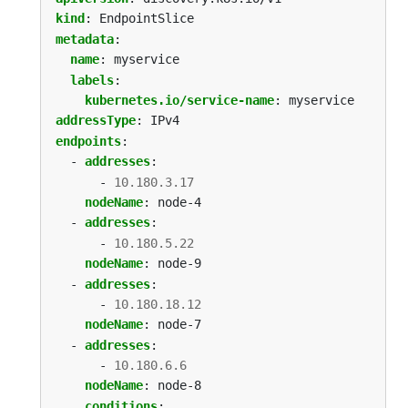
kind
:
EndpointSlice
metadata
:
name
:
myservice
labels
:
kubernetes.io/service-name
:
myservice
addressType
:
IPv4
endpoints
:
- 
addresses
:
- 
10.180.3.17
nodeName
:
node-4
- 
addresses
:
- 
10.180.5.22
nodeName
:
node-9
- 
addresses
:
- 
10.180.18.12
nodeName
:
node-7
- 
addresses
:
- 
10.180.6.6
nodeName
:
node-8
conditions
: