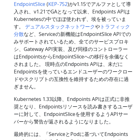
EndpointSlice
(
KEP-752
)がv1.15でアルファとして導
入され、v1.21でGAとなって以来、Endpoints APIは
Kubernetesの中でほぼ使われず、埃を被っていま
す。
デュアルスタックネットワーク
や
トラフィック
分散
など、Serviceの新機能はEndpointSlice APIでの
みサポートされているため、全てのサービスプロキ
シ、Gateway API実装、及び同様のコントローラー
はEndpointsからEndpointSliceへの移行を余儀なく
されました。 現時点のEndpoints APIは、未だに
Endpointsを使っているエンドユーザーのワークロー
ドやスクリプトの互換性を維持するための存在に過
ぎません。
Kubernetes 1.33以降、Endpoints APIは正式に非推
奨となり、Endpointsリソースを読み書きするユーザ
ーに対して、EndpointSliceを使用するようAPIサー
バーから警告が返されるようになりました。
最終的には、「ServiceとPodに基づいてEndpoints