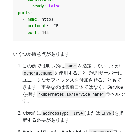
ready
:
false
ports
:
- 
name
:
https
protocol
:
TCP
port
:
443
いくつか留意点があります。
この例では明示的に
を指定していますが、
name
を使用することでAPIサーバーに
generateName
ユニークなサフィックスを付加させることもで
きます。重要なのは名前自体ではなく、Service
を指す
ラベルで
"kubernetes.io/service-name"
す。
明示的に
(または
)を指
addressType: IPv4
IPv6
定する必要があります。
EndpointSliceは、Endpointsの
フィ