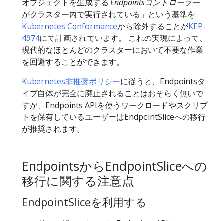
オブジェクトを生成する
Endpointsコントローラー
がクラスター内で実行されている」という基準を
Kubernetes Conformance
から除外することが
KEP-
4974
にて計画されています。 これの実現によって、
現代的なほとんどのクラスターにおいて不要な作業
を回避することができます。
Kubernetes非推奨ポリシー
に従うと、Endpointsタ
イプ自体が完全に廃止されることはおそらく無いで
すが、Endpoints APIを使うワークロードやスクリプ
トを保有しているユーザーはEndpointSliceへの移行
が推奨されます。
EndpointsからEndpointSliceへの
移行に関する注意点
EndpointSliceを利用する