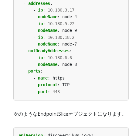
- 
addresses
:
- 
ip
:
10.180.3.17
nodeName
:
node-4
- 
ip
:
10.180.5.22
nodeName
:
node-9
- 
ip
:
10.180.18.2
nodeName
:
node-7
notReadyAddresses
:
- 
ip
:
10.180.6.6
nodeName
:
node-8
ports
:
- 
name
:
https
protocol
:
TCP
port
:
443
次のようなEndpointSliceオブジェクトになります。
apiVersion
:
discovery.k8s.io/v1