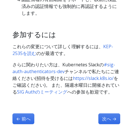
済みの認証情報でも強制的に再認証するように
します。
参加するには
これらの変更について詳しく理解するには、
KEP-
2535を読む
のが最適です。
さらに関わりたい方は、Kubernetes Slackの
#sig-
auth-authenticators-dev
チャンネルで私たちにご連
絡ください(招待を受けるには
https://slack.k8s.io/
を
ご確認ください)。 また、隔週水曜日に開催されてい
る
SIG Authのミーティング
への参加も歓迎です。
←
前へ
次へ
→