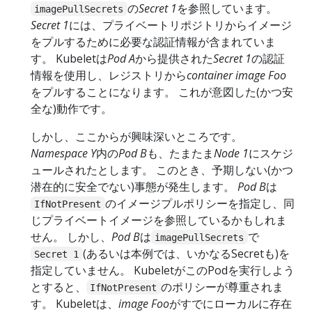
の
Secret 1
を参照しています。
imagePullSecrets
Secret 1
には、プライベートリポジトリからイメージ
をプルするために必要な認証情報が含まれていま
す。 Kubeletは
Pod A
から提供された
Secret 1
の認証
情報を使用し、レジストリから
container image Foo
をプルすることになります。 これが意図した(かつ安
全な)動作です。
しかし、ここからが興味深いところです。
Namespace Y
内の
Pod B
も、たまたま
Node 1
にスケジ
ュールされたとします。 このとき、予期しない(かつ
潜在的に安全でない)事態が発生します。
Pod B
は
のイメージプルポリシーを指定し、同
IfNotPresent
じプライベートイメージを参照しているかもしれま
せん。 しかし、
Pod B
は
で
imagePullSecrets
(あるいは本例では、いかなるSecretも)を
Secret 1
指定していません。 KubeletがこのPodを実行しよう
とすると、
のポリシーが尊重されま
IfNotPresent
す。 Kubeletは、
image Foo
がすでにローカルに存在