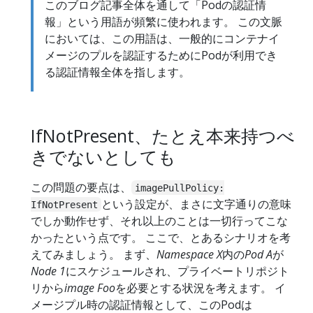
このブログ記事全体を通して「Podの認証情
報」という用語が頻繁に使われます。 この文脈
においては、この用語は、一般的にコンテナイ
メージのプルを認証するためにPodが利用でき
る認証情報全体を指します。
IfNotPresent、たとえ本来持つべ
きでないとしても
この問題の要点は、
imagePullPolicy:
という設定が、まさに文字通りの意味
IfNotPresent
でしか動作せず、それ以上のことは一切行ってこな
かったという点です。 ここで、とあるシナリオを考
えてみましょう。 まず、
Namespace X
内の
Pod A
が
Node 1
にスケジュールされ、プライベートリポジト
リから
image Foo
を必要とする状況を考えます。 イ
メージプル時の認証情報として、このPodは