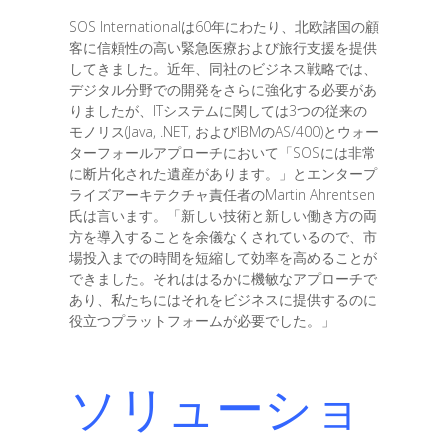
SOS Internationalは60年にわたり、北欧諸国の顧
客に信頼性の高い緊急医療および旅行支援を提供
してきました。近年、同社のビジネス戦略では、
デジタル分野での開発をさらに強化する必要があ
りましたが、ITシステムに関しては3つの従来の
モノリス(Java, .NET, およびIBMのAS/400)とウォー
ターフォールアプローチにおいて「SOSには非常
に断片化された遺産があります。」とエンタープ
ライズアーキテクチャ責任者のMartin Ahrentsen
氏は言います。「新しい技術と新しい働き方の両
方を導入することを余儀なくされているので、市
場投入までの時間を短縮して効率を高めることが
できました。それははるかに機敏なアプローチで
あり、私たちにはそれをビジネスに提供するのに
役立つプラットフォームが必要でした。」
ソリューショ