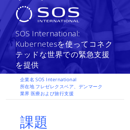
SOS International:
Kubernetesを使ってコネク
テッドな世界での緊急支援
を提供
企業名
SOS International
所在地
フレゼレクスベア、デンマーク
業界
医療および旅行支援
課題