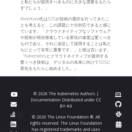
と私たちが提供すべきものに大きな需要をもたら
すでしょう。」
Ahrentsen氏はSOSが技術の選択を行ってきたこ
とを考えると、この課題に十分対応できると感じ
ています。「クラウドネイティブなソフトウェア
や技術が現在推進している変化の速度は驚くべき
ものであり、それに追従して採用することは私た
ちにとって非常に重要です。」と彼は言います。
「Kubernetesとクラウドネイティブが提供する
驚くべき技術は、デジタルの未来に向けてSOSに
変化をもたらし始めました。」
© 2026 The Kubernetes Authors |
Documentation Distributed under
CC
BY 4.0
© 2026 The Linux Foundation ®. All
rights reserved. The Linux Foundation
has registered trademarks and uses