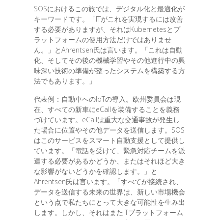
SOSにおけるこの旅では、デジタル化と最適化が
キーワードです。「ITがこれを実現するには改善
する必要がありますが、それはKubernetesとプ
ラットフォームの使用方法だけではありませ
ん。」とAhrentsen氏は言います。「これは自動
化、そしてその後の機械学習やその他進行中の興
味深い技術の準備が整ったシステムを構築する方
法でもあります。」
代表例：自動車へのIoTの導入。欧州委員会は現
在、すべての新車にeCallを装備することを義務
づけています。eCallは重大な交通事故が発生し
た場合に位置やその他データを送信します。SOS
はこのサービスをスマート自動支援として提供し
ています。「電話を受けて、緊急対応チームを派
遣する必要があるかどうか、またはそれほど大き
な影響がないどうかを確認します。」と
Ahrentsen氏は言います。「すべてが接続され、
データを送信する未来の世界は、新しい市場機会
という点で私たちにとって大きな可能性を生み出
します。しかし、それはまたITプラットフォーム