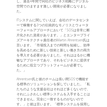
し、過去4年間で同社のビジネス戦略にデジタル
空間でのますます激しい開発が必要になりまし
た。
ITシステムに関していえば、会社のデータセンタ
ーで稼働する3つの伝統的なモノリスとウォータ
ーフォールアプローチにおいて「SOSは非常に断
片化された資産があります。」とエンタープライ
ズアーキテクチャ責任者のMartin Ahrentsen氏は
言います。「市場投入までの時間を短縮し、効率
を高めるために新しい技術と新しい働き方の両方
を導入する必要がありました。それははるかに機
敏なアプローチであり、それをビジネスに提供す
るために役立つプラットフォームが必要でし
た。」
Ahrentsen氏と彼のチームは長い間SOSで機能す
る標準のソリューションを探していました。「私
たちのような支援会社はそれほど多くないので、
それにふさわしい標準システムを入手することは
できません。完全に一致するものがないので
す。」と彼は言います。「標準システムを採用し