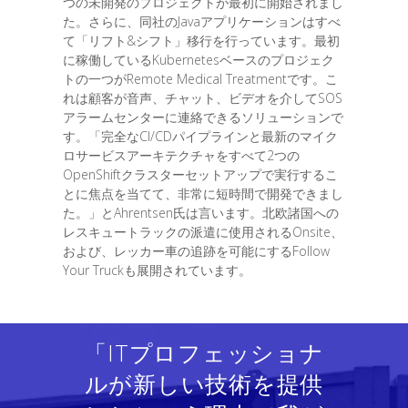
つの未開発のプロジェクトが最初に開始されまし
た。さらに、同社のJavaアプリケーションはすべ
て「リフト&シフト」移行を行っています。最初
に稼働しているKubernetesベースのプロジェク
トの一つがRemote Medical Treatmentです。こ
れは顧客が音声、チャット、ビデオを介してSOS
アラームセンターに連絡できるソリューションで
す。「完全なCI/CDパイプラインと最新のマイク
ロサービスアーキテクチャをすべて2つの
OpenShiftクラスターセットアップで実行するこ
とに焦点を当てて、非常に短時間で開発できまし
た。」とAhrentsen氏は言います。北欧諸国への
レスキュートラックの派遣に使用されるOnsite、
および、レッカー車の追跡を可能にするFollow
Your Truckも展開されています。
「ITプロフェッショナ
ルが新しい技術を提供