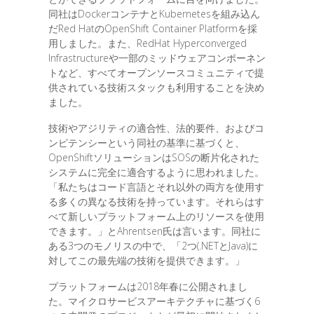
同社はDockerコンテナとKubernetesを組み込ん
だRed HatのOpenShift Container Platformを採
用しました。また、RedHat Hyperconverged
Infrastructureや一部のミッドウェアコンポーネン
トなど、すべてオープンソースコミュニティで提
供されている技術スタックも利用することを決め
ました。
技術やアジリティの適合性、法的要件、およびコ
ンピテンシーという同社の基準に基づくと、
OpenShiftソリューションはSOSの断片化された
システムに完全に適合するように思われました。
「私たちはコード言語とそれ以外の両方を使用す
る多くの異なる技術を持っています。それらはす
べて新しいプラットフォーム上のリソースを使用
できます。」とAhrentsen氏は言います。同社に
ある3つのモノリスの中で、「2つ(.NETとJava)に
対してこの最先端の技術を提供できます。」
プラットフォームは2018年春に公開されまし
た。マイクロサービスアーキテクチャに基づく6