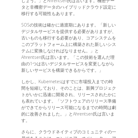
しょう。」とAhrentsen氏は言います。機密デー
タと非機密データのハイブリッドクラウド設定に
移行する可能性もあります。
SOSの技術は確かに過渡期にあります。「新しい
デジタルサービスを提供する必要がありますが、
古いものも移行する必要があり、コアシステムを
このプラットフォーム上に構築された新しいシス
テムに変換しなければなりません。」と
Ahrentsen氏は言います。「この技術を選んだ理
由の1つは古いデジタルサービスを変更しながら
新しいサービスを構築できるからです。」
しかし、Kubernetesはすでに市場投入までの時
間を短縮しており、そのことは、新興プロジェク
トがいかに迅速に開発され、リリースされたかに
も表れています。「ソフトウェアのリリース準備
ができてからリリース可能になるまでの時間は劇
的に改善されました。」とAhrentsen氏は言いま
す。
さらに、クラウドネイティブのコミュニティの一