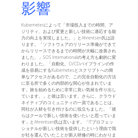
影響
Kubernetesによって「市場投入までの時間、ア
ジリティ、および変更と新しい技術に適応する能
力の向上を実現しました。」とAhrentsen氏は語
ります。「ソフトウェアのリリース準備ができて
からリリースできるまでの時間が大幅に改善され
ました。」SOS Internationalの考え方も劇的に変
わりました。「自動化、CI/CDパイプラインの作
成を容易にするKubernetesとスクリプトへの簡
単なアクセスがあるので、この完全自動化の方法
に至る所で多くの内部的な関心が生まれていま
す。旅を始めるために非常に良い気候を作り出し
ています。」と彼は言います。さらに、クラウド
ネイティブのコミュニティの一員であることは、
同社が人材を引き付けるのに役立ちました。「彼
らはクールで新しい技術を使いたいと思っていま
す」とAhrentsen氏は言います。「ITプロフェッ
ショナルが新しい技術を提供したという理由で我
が社を選んでいたことが新人研修の時にわかりま