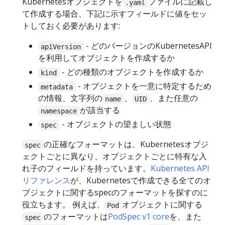
Kubernetesオブジェクトを
ファイルに記載し
.yaml
て作成する場合、下記に示すフィールドに値をセッ
トしておく必要があります:
- どのバージョンのKubernetesAPI
apiVersion
を利用してオブジェクトを作成するか
- どの種類のオブジェクトを作成するか
kind
- オブジェクトを一意に特定するため
metadata
の情報、文字列の
、
、また任意の
name
UID
が該当する
namespace
- オブジェクトの望ましい状態
spec
の正確なフォーマットは、Kubernetesオブジ
spec
ェクトごとに異なり、オブジェクトごとに特有な入
れ子のフィールドを持っています。
Kubernetes API
リファレンス
が、Kubernetesで作成できる全てのオ
ブジェクトに関するspecのフォーマットを探すのに
役立ちます。 例えば、
オブジェクトに関する
Pod
のフォーマットは
PodSpec v1 core
を、また
spec