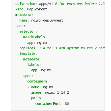
apiVersion
:
apps/v1
# for versions before 1.9.0 
kind
:
Deployment
metadata
:
name
:
nginx-deployment
spec
:
selector
:
matchLabels
:
app
:
nginx
replicas
:
2
# tells deployment to run 2 pods m
template
:
metadata
:
labels
:
app
:
nginx
spec
:
containers
:
- 
name
:
nginx
image
:
nginx:1.14.2
ports
:
- 
containerPort
:
80