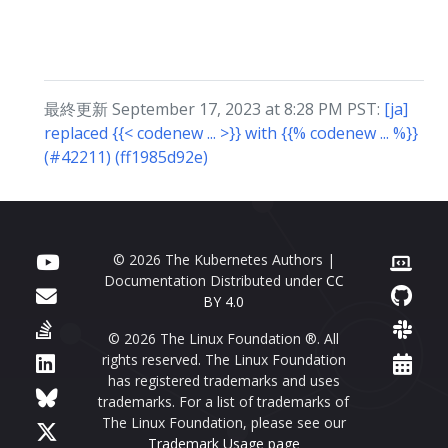
最終更新 September 17, 2023 at 8:28 PM PST:
[ja]
replaced {{< codenew ... >}} with {{% codenew ... %}}
(#42211) (ff1985d92e)
© 2026 The Kubernetes Authors |
Documentation Distributed under
CC
BY 4.0
© 2026 The Linux Foundation ®. All
rights reserved. The Linux Foundation
has registered trademarks and uses
trademarks. For a list of trademarks of
The Linux Foundation, please see our
Trademark Usage page