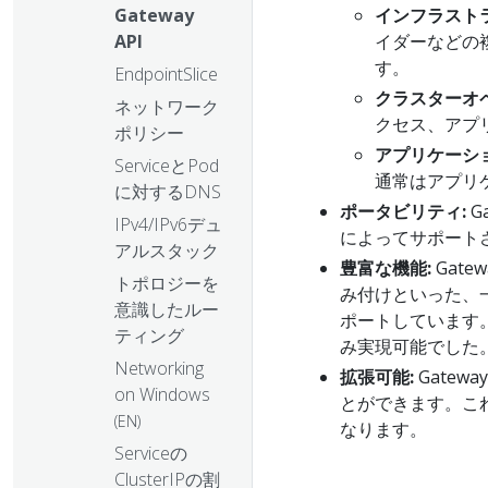
Gateway
インフラスト
API
イダーなどの
す。
EndpointSlice
クラスターオ
ネットワーク
クセス、アプ
ポリシー
アプリケーシ
ServiceとPod
通常はアプリ
に対するDNS
ポータビリティ:
G
IPv4/IPv6デュ
によってサポート
アルスタック
豊富な機能:
Gat
トポロジーを
み付けといった、
意識したルー
ポートしています
ティング
み実現可能でした
Networking
拡張可能:
Gate
on Windows
とができます。こ
(EN)
なります。
Serviceの
ClusterIPの割