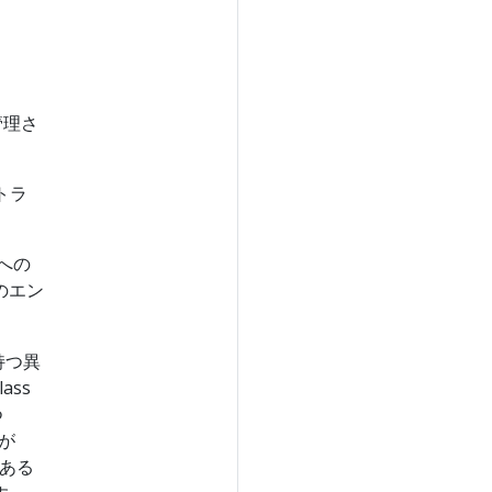
管理さ
トラ
への
のエン
持つ異
ass
つ
類が
ある