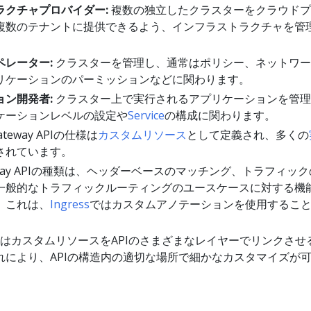
ラクチャプロバイダー:
複数の独立したクラスターをクラウドプ
複数のテナントに提供できるよう、インフラストラクチャを管
ペレーター:
クラスターを管理し、通常はポリシー、ネットワー
リケーションのパーミッションなどに関わります。
ョン開発者:
クラスター上で実行されるアプリケーションを管理
ケーションレベルの設定や
Service
の構成に関わります。
ateway APIの仕様は
カスタムリソース
として定義され、多くの
されています。
eway APIの種類は、ヘッダーベースのマッチング、トラフィッ
一般的なトラフィックルーティングのユースケースに対する機
。これは、
Ingress
ではカスタムアノテーションを使用するこ
。
wayはカスタムリソースをAPIのさまざまなレイヤーでリンクさせ
れにより、APIの構造内の適切な場所で細かなカスタマイズが