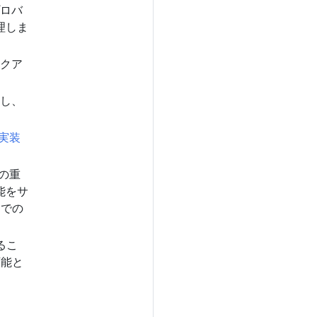
ロバ
理しま
クア
し、
実装
クの重
能をサ
とでの
るこ
可能と