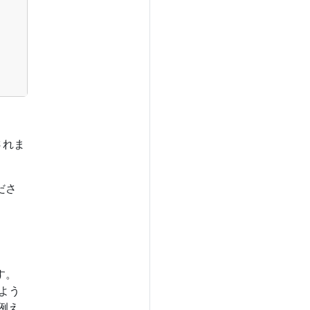
されま
ださ
す。
よう
例え