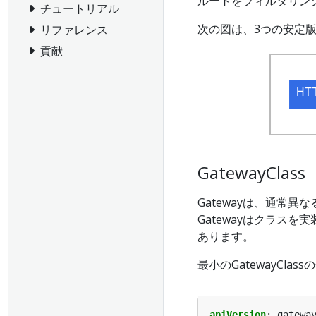
ルートをフィルタリン
チュートリアル
次の図は、3つの安定版の
リファレンス
貢献
GatewayClass
Gatewayは、通常
Gatewayはクラスを
あります。
最小のGatewayClassの
apiVersion
:
gatewa