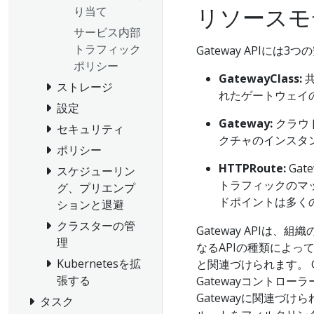
リソースモ
り当て
サービス内部
トラフィック
Gateway APIには
ポリシー
GatewayClass:
共
ストレージ
れたゲートウェイ
設定
Gateway:
クラウ
セキュリティ
クチャのインスタ
ポリシー
HTTPRoute:
Ga
スケジューリン
トラフィックのマ
グ、プリエンプ
ドポイントは多く
ションと退避
クラスターの管
Gateway API
理
なるAPIの種類によって構
Kubernetesを拡
と関連づけられます。 Ga
張する
Gatewayコントロー
Gatewayに関連づけら
タスク