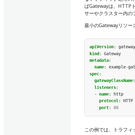
ばGatewayは、H
サーやクラスター内の
最小のGatewayリソー
apiVersion
:
gatewa
kind
:
Gateway
metadata
:
name
:
example-ga
spec
:
gatewayClassName
listeners
:
- 
name
:
http
protocol
:
HTTP
port
:
80
この例では、トラフィ