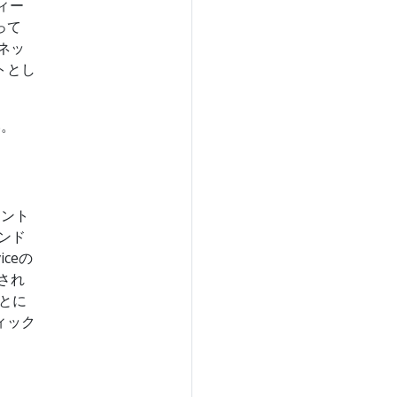
ィー
って
ネッ
トとし
い。
イント
エンド
ceの
され
ことに
ィック