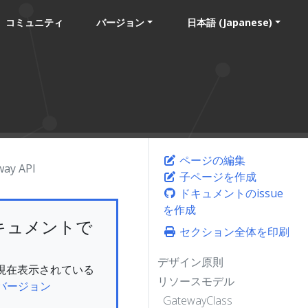
コミュニティ
バージョン
日本語 (Japanese)
ページの編集
way API
子ページを作成
ドキュメントのissue
を作成
キュメントで
セクション全体を印刷
デザイン原則
ん。現在表示されている
リソースモデル
バージョン
GatewayClass