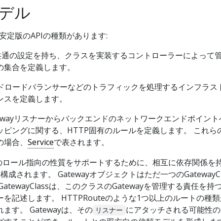
デル
3つの安定版のAPIの種類があります:
通の設定を持ち、クラスを実装するコントローラーによって
の集合を定義します。
ドロードバランサーなどのトラフィックを処理するインフラス
ンスを定義します。
tewayリスナーからバックエンドのネットワークエンドポイント
ッピングに関する、HTTP固有のルールを定義します。 これら
の場合、
Service
で表されます。
は、組織のロール指向の性質をサポートするために、相互に依存関係を
成されます。 Gatewayオブジェクトはただ一つのGatewayCl
tewayClassは、このクラスのGatewayを管理する責任を持
ラーを記述します。 HTTPRouteのような1つ以上のルートの種
れます。 Gatewayは、その
にアタッチされる可能性の
リスナー