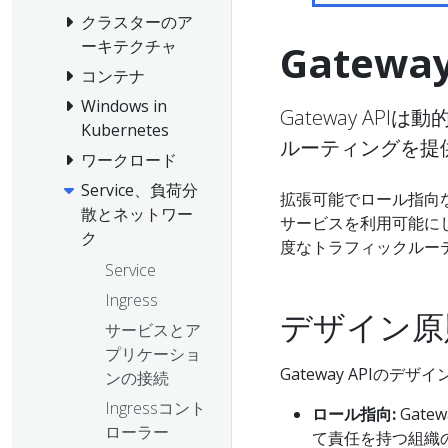
クラスターのア
Gateway
ーキテクチャ
コンテナ
Windows in
Gateway A
Kubernetes
ルーティングを提
ワークロード
Service、負荷分
拡張可能でロール指向
散とネットワー
サービスを利用可能に
ク
度なトラフィックルーテ
Service
Ingress
デザイン原
サービスとア
プリケーショ
Gateway APIの
ンの接続
Ingressコント
ロール指向:
Gate
ローラー
て責任を持つ組織