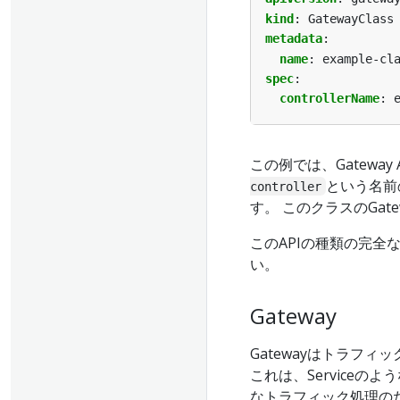
kind
:
GatewayClass
metadata
:
name
:
example-cl
spec
:
controllerName
:
この例では、Gatewa
という名前
controller
す。 このクラスのGa
このAPIの種類の完全
い。
Gateway
Gatewayはトラフ
これは、Service
なトラフィック処理の