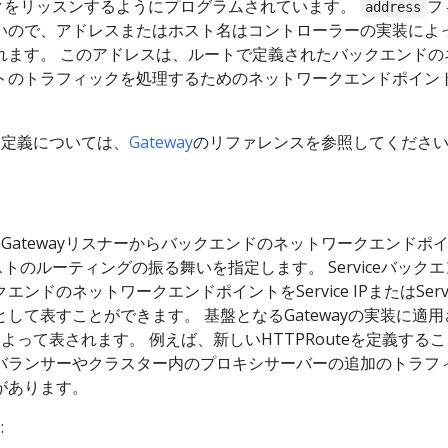
ックをリッスンするようにプログラムされています。
フ
address
いので、アドレスまたはホスト名はコントローラーの実装によ
てられます。 このアドレスは、ルートで定義されたバックエンドの
トのトラフィックを処理するためのネットワークエンドポイン
な定義については、
Gateway
のリファレンスを参照してくださ
は、Gatewayリスナーからバックエンドのネットワークエンドポ
ストのルーティングの振る舞いを指定します。 Serviceバック
ンドのネットワークエンドポイントをService IPまたはServi
して表すことができます。 基盤となるGatewayの実装に適用
eによって表されます。 例えば、新しいHTTPRouteを定義する
バランサーやクラスター内のプロキシサーバーの追加のトラフ
があります。
: