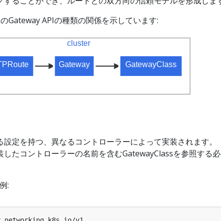
グすることができ、ルートとの双方向の信頼モデルを形成しま
Gateway APIの種類の関係を示しています:
異なる設定を持つ、異なるコントローラーによって実装されます。
実装したコントローラーの名前を含むGatewayClassを参照する
例:
y.networking.k8s.io/v1