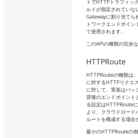
トでHTTPトラフィ
ルドが指定されていな
Gatewayに割り当
トワークエンドポイン
て使用されます。
このAPIの種類の完全
HTTPRoute
HTTPRouteの種類
に対するHTTPリクエ
に対して、実装はバックエ
背後のエンドポイントと
る設定はHTTPRout
より、クラウドロード
ルートを構成する場合
最小のHTTPRouteの例