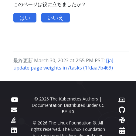
このページは役に立ちましたか？
はい
いいえ
最終更新 March 30, 2023 at 2:55 PM PST:
[ja]
update page weights in /tasks (1fdaa7b469)
© 2026 The Kubernetes Authors |
Documentation Distributed under
CC
BY 4.0
© 2026 The Linux Foundation ®. All
rights reserved. The Linux Foundation
has registered trademarks and uses