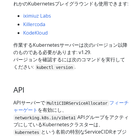
れかのKubernetesプレイグラウンドも使用できます:
iximiuz Labs
Killercoda
KodeKloud
作業するKubernetesサーバーは次のバージョン以降
のものである必要があります: v1.29.
バージョンを確認するには次のコマンドを実行して
ください:
.
kubectl version
API
APIサーバーで
フィーチ
MultiCIDRServiceAllocator
ャーゲート
を有効にし、
APIグループをアクティ
networking.k8s.io/v1beta1
ブにしているKubernetesクラスターは、
という名前の特別なServiceCIDRオブジ
kubernetes