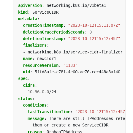
apiVersion
:
networking.k8s.io/v1beta1
kind
:
ServiceCIDR
metadata
:
creationTimestamp
:
"2023-10-12T15:11:07Z"
deletionGracePeriodSeconds
:
0
deletionTimestamp
:
"2023-10-12T15:12:45Z"
finalizers
:
- networking.k8s.io/service-cidr-finalizer
name
:
newcidr1
resourceVersion
:
"1133"
uid
:
5ffd8afe-c78f-4e60-ae76-cec448a8af40
spec
:
cidrs
:
- 
10.96.0.0
/24
status
:
conditions
:
- 
lastTransitionTime
:
"2023-10-12T15:12:45Z"
message
:
There are still IPAddresses referen
them or create a new ServiceCIDR
reason
:
OrphanIPAddress