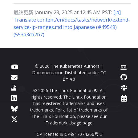
最終更新 January 28, 2025 at 12:45 AM PST:
[ja]
Translate content/en/docs/tasks/network/extend-
service-ip-ranges.md into Japanese (#49549)
(553a3cb2b7)
© 2026 The Kubernetes Authors |
Documentation Distributed under
CC
BY 4.0
© 2026 The Linux Foundation ®. All
rights reserved. The Linux Foundation
has registered trademarks and uses
trademarks. For a list of trademarks of
The Linux Foundation, please see our
Trademark Usage page
ICP license: 京ICP备17074266号-3