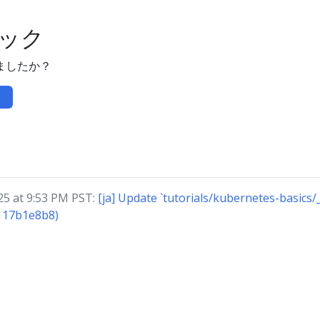
ック
ましたか？
 at 9:53 PM PST:
[ja] Update `tutorials/kubernetes-basics/_
117b1e8b8)