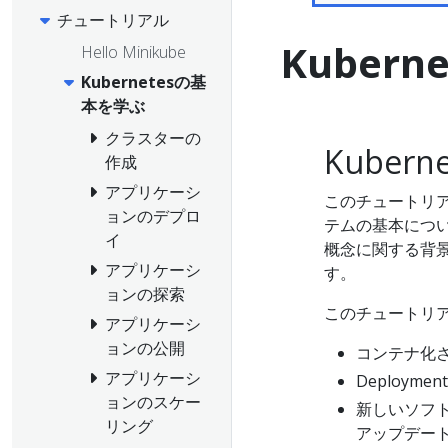
チュートリアル
Kuber
Hello Minikube
Kubernetesの基
本を学ぶ
クラスターの
Kuber
作成
アプリケーシ
このチュートリア
ョンのデプロ
テムの基本につい
イ
概念に関する背
アプリケーシ
す。
ョンの探索
このチュートリ
アプリケーシ
ョンの公開
コンテナ化
アプリケーシ
Deploym
ョンのスケー
新しいソフ
リング
アップデー