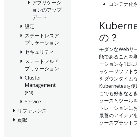
アプリケーシ
コンテナ化
ョンのアップ
デート
Kube
設定
の？
ステートレスア
プリケーション
モダンなWebサ
セキュリティ
能であることを
ステートフルア
ージョンを1日
プリケーション
ッケージソフト
Cluster
をダウンタイム
Management
Kubernet
(EN)
こでも好きなと
ソースとツールを
Service
トレーションにお
リファレンス
最善のアイデア
貢献
ソースプラット