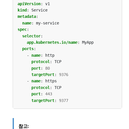
apiVersion
:
v1
kind
:
Service
metadata
:
name
:
my-service
spec
:
selector
:
app.kubernetes.io/name
:
MyApp
ports
:
- 
name
:
http
protocol
:
TCP
port
:
80
targetPort
:
9376
- 
name
:
https
protocol
:
TCP
port
:
443
targetPort
:
9377
참고: