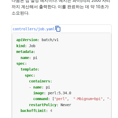
다음은 잡 설정 예시이다. 예시는 파이(π)의 2000 자리
까지 계산해서 출력한다. 이를 완료하는 데 약 10초가
소요된다.
controllers/job.yaml
apiVersion
:
batch/v1
kind
:
Job
metadata
:
name
:
pi
spec
:
template
:
spec
:
containers
:
- 
name
:
pi
image
:
perl:5.34.0
command
:
[
"perl"
,
"-Mbignum=bpi"
,
"-wle
restartPolicy
:
Never
backoffLimit
:
4