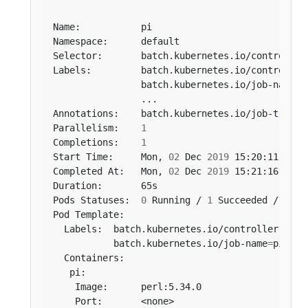
Selector:       batch.kubernetes.io/controller
Labels:         batch.kubernetes.io/controller
                batch.kubernetes.io/job-name
=
Annotations:    batch.kubernetes.io/job-tracki
Parallelism:    
1
Completions:    
1
Start Time:     Mon, 
02
 Dec 
2019
Completed At:   Mon, 
02
 Dec 
2019
Pods Statuses:  
0
 Running / 
1
 Succeeded / 
0
  Labels:  batch.kubernetes.io/controller-uid
=
           batch.kubernetes.io/job-name
=