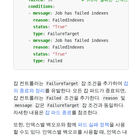
conditions
:
- 
message
:
Job has failed indexes
reason
:
FailedIndexes
status
:
"True"
type
:
FailureTarget
- 
message
:
Job has failed indexes
reason
:
FailedIndexes
status
:
"True"
type
:
Failed
잡 컨트롤러는
잡 조건을 추가하여
잡
FailureTarget
의 종료와 정리
를 유발한다. 모든 잡 파드가 종료되면,
잡 컨트롤러는
조건을 추가한다.
및
Failed
reason
값은
잡 조건과 동일하다.
message
FailureTarget
자세한 내용은
잡 파드 종료
를 참조한다.
또한, 인덱스별 백오프와 함께
파드 실패 정책
을 사용
할 수도 있다. 인덱스별 백오프를 사용할 때, 인덱스 내