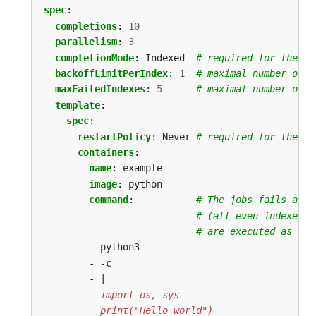
spec
:
completions
:
10
parallelism
:
3
completionMode
:
Indexed 
# required for the fe
backoffLimitPerIndex
:
1
# maximal number of f
maxFailedIndexes
:
5
# maximal number of f
template
:
spec
:
restartPolicy
:
Never
# required for the fe
containers
:
- 
name
:
example
image
:
python
command
:
# The jobs fails as t
# (all even indexes f
# are executed as max
- python3
- -c
- |