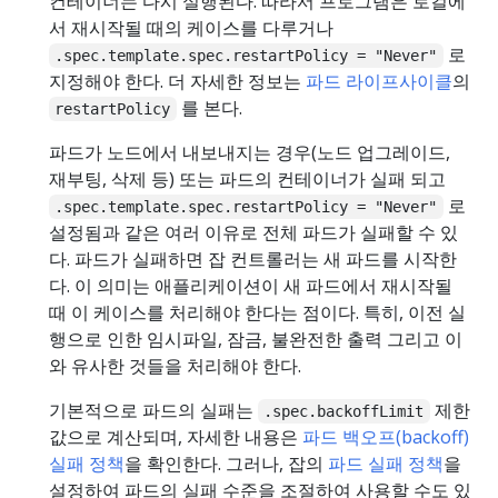
컨테이너는 다시 실행된다. 따라서 프로그램은 로컬에
서 재시작될 때의 케이스를 다루거나
로
.spec.template.spec.restartPolicy = "Never"
지정해야 한다. 더 자세한 정보는
파드 라이프사이클
의
를 본다.
restartPolicy
파드가 노드에서 내보내지는 경우(노드 업그레이드,
재부팅, 삭제 등) 또는 파드의 컨테이너가 실패 되고
로
.spec.template.spec.restartPolicy = "Never"
설정됨과 같은 여러 이유로 전체 파드가 실패할 수 있
다. 파드가 실패하면 잡 컨트롤러는 새 파드를 시작한
다. 이 의미는 애플리케이션이 새 파드에서 재시작될
때 이 케이스를 처리해야 한다는 점이다. 특히, 이전 실
행으로 인한 임시파일, 잠금, 불완전한 출력 그리고 이
와 유사한 것들을 처리해야 한다.
기본적으로 파드의 실패는
제한
.spec.backoffLimit
값으로 계산되며, 자세한 내용은
파드 백오프(backoff)
실패 정책
을 확인한다. 그러나, 잡의
파드 실패 정책
을
설정하여 파드의 실패 수준을 조절하여 사용할 수도 있