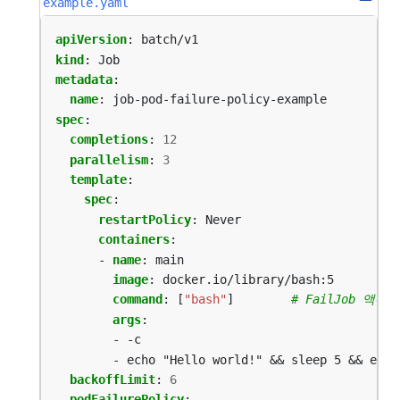
example.yaml
apiVersion
:
batch/v1
kind
:
Job
metadata
:
name
:
job-pod-failure-policy-example
spec
:
completions
:
12
parallelism
:
3
template
:
spec
:
restartPolicy
:
Never
containers
:
- 
name
:
main
image
:
docker.io/library/bash:5
command
:
[
"bash"
]
# FailJob 
args
:
- -c
- echo "Hello world!" && sleep 5 && exit
backoffLimit
:
6
podFailurePolicy
: