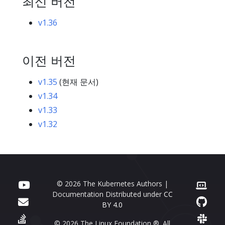
최신 버전
v1.36
이전 버전
v1.35
(현재 문서)
v1.34
v1.33
v1.32
© 2026 The Kubernetes Authors |
Documentation Distributed under
CC
BY 4.0
© 2026 The Linux Foundation ®. All