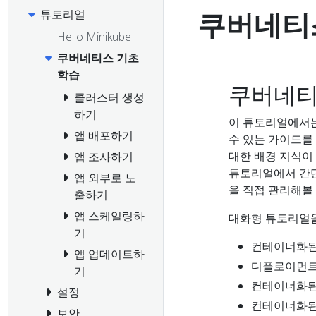
쿠버네티
튜토리얼
Hello Minikube
쿠버네티스 기초
학습
쿠버네티
클러스터 생성
하기
이 튜토리얼에서
앱 배포하기
수 있는 가이드를
대한 배경 지식이
앱 조사하기
튜토리얼에서 간단
앱 외부로 노
을 직접 관리해볼 
출하기
앱 스케일링하
대화형 튜토리얼을
기
컨테이너화된
앱 업데이트하
디플로이먼트
기
컨테이너화된
설정
컨테이너화된
보안