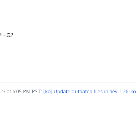
었나요?
3 at 6:05 PM PST:
[ko] Update outdated files in dev-1.26-k