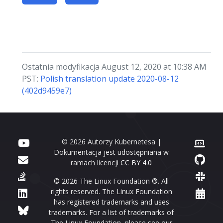
Ostatnia modyfikacja August 12, 2020 at 10:38 AM
PST:
Polish translation update 2020-08-12
(402d9459e7)
© 2026 Autorzy Kubernetesa |
Dokumentacja jest udostępniana w
ramach licencji
CC BY 4.0
© 2026 The Linux Foundation ®. All
rights reserved. The Linux Foundation
has registered trademarks and uses
trademarks. For a list of trademarks of
The Linux Foundation, please see our