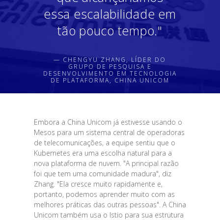
essa escalabilidade em
tão pouco tempo."
— CHENGYU ZHANG, LÍDER DO
GRUPO DE PESQUISA E
DESENVOLVIMENTO EM TECNOLOGIA
DE PLATAFORMA, CHINA UNICOM
Embora a China Unicom já estivesse usando o
Mesos para um sistema central de operadoras
de telecomunicações, a equipe sentiu que o
Kubernetes era uma escolha natural para a
nova plataforma de nuvem. "A principal razão
foi que tem uma comunidade madura", diz
Zhang. "Ela cresce muito rapidamente e,
portanto, podemos aprender muito com as
melhores práticas das outras pessoas". A China
Unicom também usa o Istio para sua estrutura