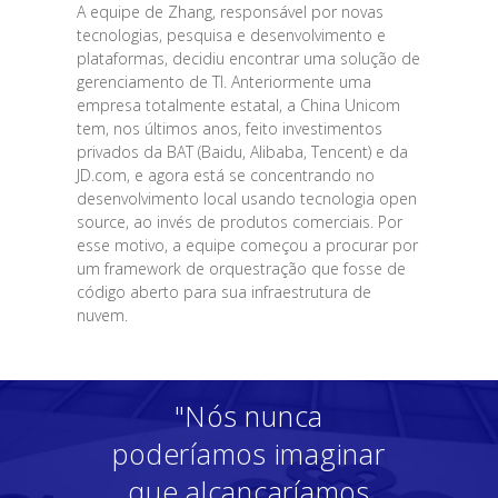
A equipe de Zhang, responsável por novas
tecnologias, pesquisa e desenvolvimento e
plataformas, decidiu encontrar uma solução de
gerenciamento de TI. Anteriormente uma
empresa totalmente estatal, a China Unicom
tem, nos últimos anos, feito investimentos
privados da BAT (Baidu, Alibaba, Tencent) e da
JD.com, e agora está se concentrando no
desenvolvimento local usando tecnologia open
source, ao invés de produtos comerciais. Por
esse motivo, a equipe começou a procurar por
um framework de orquestração que fosse de
código aberto para sua infraestrutura de
nuvem.
"Nós nunca
poderíamos imaginar
que alcançaríamos