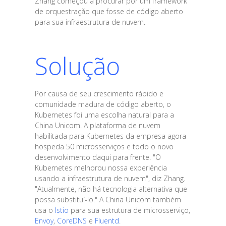
Zhang começou a procurar por um framework
de orquestração que fosse de código aberto
para sua infraestrutura de nuvem.
Solução
Por causa de seu crescimento rápido e
comunidade madura de código aberto, o
Kubernetes foi uma escolha natural para a
China Unicom. A plataforma de nuvem
habilitada para Kubernetes da empresa agora
hospeda 50 microsserviços e todo o novo
desenvolvimento daqui para frente. "O
Kubernetes melhorou nossa experiência
usando a infraestrutura de nuvem", diz Zhang.
"Atualmente, não há tecnologia alternativa que
possa substituí-lo." A China Unicom também
usa o
Istio
para sua estrutura de microsserviço,
Envoy
,
CoreDNS
e
Fluentd
.