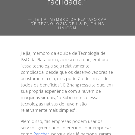
facilidade."
— JIE JIA, MEMBRO DA PLATAFORMA
DE TECNOLOGIA DE I & D, CHINA
UNICOM
Jie Jia, membro da equipe de Tecnologia de
P&D da Plataforma, acrescenta que, embora
"essa tecnologia seja relativamente
complicada, desde que os desenvolvedores se
acostumem a ela, eles poderão desfrutar de
todos os benefícios". E Zhang ressalta que, em
sua própria experiência com a nuvem de
máquinas virtuais, "o Kubernetes e essas
tecnologias nativas de nuvem são
relativamente mais simples".
Além disso, "as empresas podem usar os
serviços gerenciados oferecidos por empresas
como
Rancher
, porque eles já personalizaram