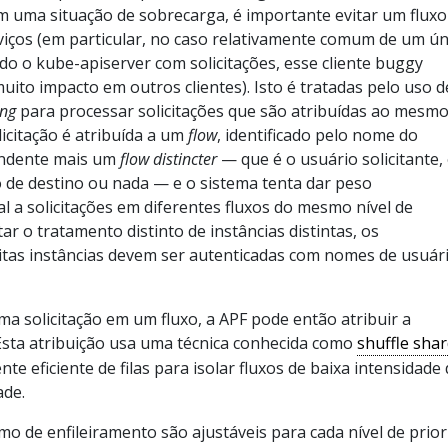
Em uma situação de sobrecarga, é importante evitar um fluxo
viços (em particular, no caso relativamente comum de um ún
do o kube-apiserver com solicitações, esse cliente buggy
uito impacto em outros clientes). Isto é tratadas pelo uso 
ing
para processar solicitações que são atribuídas ao mesmo
licitação é atribuída a um
flow
, identificado pelo nome do
ndente mais um
flow distincter
— que é o usuário solicitante,
de destino ou nada — e o sistema tenta dar peso
 a solicitações em diferentes fluxos do mesmo nível de
tar o tratamento distinto de instâncias distintas, os
tas instâncias devem ser autenticadas com nomes de usuár
uma solicitação em um fluxo, a APF pode então atribuir a
. Esta atribuição usa uma técnica conhecida como
shuffle sha
te eficiente de filas para isolar fluxos de baixa intensidade
ade.
mo de enfileiramento são ajustáveis ​​para cada nível de prio