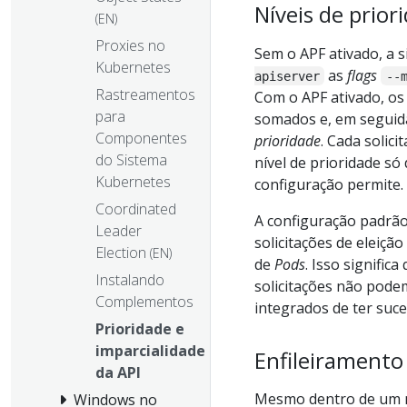
Níveis de prior
(EN)
Proxies no
Sem o APF ativado, a s
Kubernetes
as
flags
apiserver
--
Rastreamentos
Com o APF ativado, os 
para
somados e, em seguida
Componentes
prioridade
. Cada solici
do Sistema
nível de prioridade s
Kubernetes
configuração permite.
Coordinated
A configuração padrão,
Leader
solicitações de eleição
Election
(EN)
de
Pods
. Isso signific
Instalando
solicitações não podem
Complementos
integrados de ter suce
Prioridade e
imparcialidade
Enfileiramento
da API
Mesmo dentro de um n
Windows no