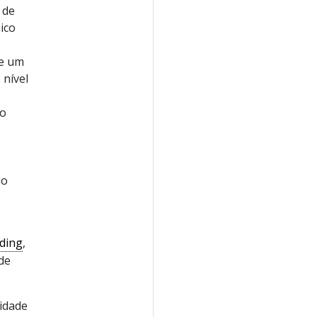
 de
ico
de um
 nível
 o
io
rding
,
 de
ridade