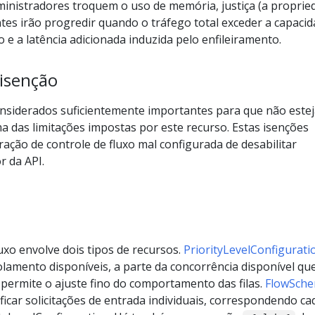
inistradores troquem o uso de memória, justiça (a proprie
es irão progredir quando o tráfego total exceder a capacid
o e a latência adicionada induzida pelo enfileiramento.
 isenção
nsiderados suficientemente importantes para que não este
a das limitações impostas por este recurso. Estas isenções
ção de controle de fluxo mal configurada de desabilitar
r da API.
luxo envolve dois tipos de recursos.
PriorityLevelConfigurati
solamento disponíveis, a parte da concorrência disponível qu
 permite o ajuste fino do comportamento das filas.
FlowSch
sificar solicitações de entrada individuais, correspondendo ca