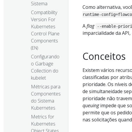
Sistema
Como alternativa, voc
Compatibility
runtime-config=flowco
Version For
A
flag
Kubernetes
--enable-prior
imparcialidade da API
Control Plane
Components
(EN)
Conceitos
Configurando
o Garbage
Existem vários recurso
Collection do
classificadas por atri
kubelet
prioridade. Os níveis
Métricas para
de simultaneidade sepa
Componentes
prioridade não travem
do Sistema
queuing
impede que sol
Kubernetes
permite que os pedidos
Metrics for
nas solicitações quand
Kubernetes
Object States