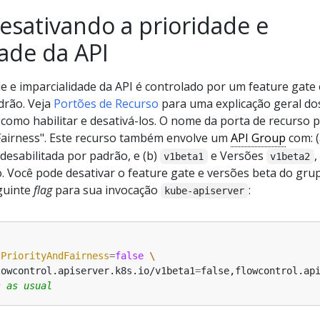
esativando a prioridade e
ade da API
e e imparcialidade da API é controlado por um feature gate 
drão. Veja
Portões de Recurso
para uma explicação geral do
como habilitar e desativá-los. O nome da porta de recurso 
Fairness". Este recurso também envolve um
API Group
com: (
 desabilitada por padrão, e (b)
e Versões
,
v1beta1
v1beta2
o. Você pode desativar o feature gate e versões beta do gru
guinte
flag
para sua invocação
:
kube-apiserver
IPriorityAndFairness
=
false
lowcontrol.apiserver.k8s.io/v1beta1
=
false,flowcontrol.ap
s as usual