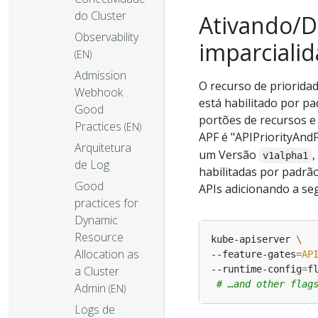
do Cluster
Ativando/D
Observability
imparcialid
(EN)
Admission
O recurso de prioridad
Webhook
está habilitado por pa
Good
portões de recursos e 
Practices
(EN)
APF é "APIPriorityAnd
Arquitetura
um Versão
,
v1alpha1
de Log
habilitadas por padrã
Good
APIs adicionando a se
practices for
Dynamic
Resource
kube-apiserver 
Allocation as
--feature-gates
=
AP
a Cluster
--runtime-config
=
f
# …and other flag
Admin
(EN)
Logs de