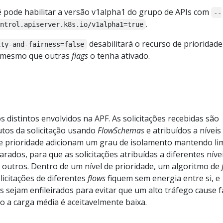
ê pode habilitar a versão v1alpha1 do grupo de APIs com
--
.
ntrol.apiserver.k8s.io/v1alpha1=true
desabilitará o recurso de prioridade
ity-and-fairness=false
, mesmo que outras
flags
o tenha ativado.
s distintos envolvidos na APF. As solicitações recebidas são
butos da solicitação usando
FlowSchemas
e atribuídos a níveis
 de prioridade adicionam um grau de isolamento mantendo li
rados, para que as solicitações atribuídas a diferentes níve
 outros. Dentro de um nível de prioridade, um algoritmo de
icitações de diferentes
flows
fiquem sem energia entre si, e
 sejam enfileirados para evitar que um alto tráfego cause f
o a carga média é aceitavelmente baixa.