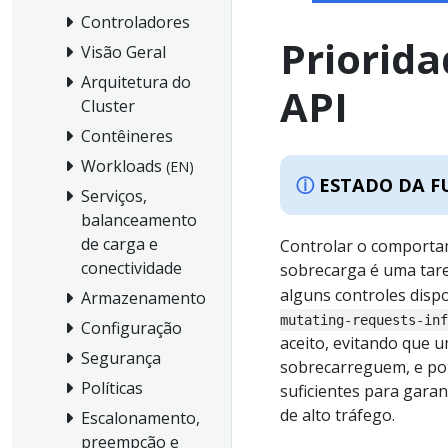
Controladores
Priorida
Visão Geral
Arquitetura do
API
Cluster
Contêineres
Workloads
(EN)
ESTADO DA F
Serviços,
balanceamento
de carga e
Controlar o comporta
conectividade
sobrecarga é uma tare
alguns controles dispo
Armazenamento
mutating-requests-inf
Configuração
aceito, evitando que 
Segurança
sobrecarreguem, e pot
Políticas
suficientes para gara
de alto tráfego.
Escalonamento,
preempção e