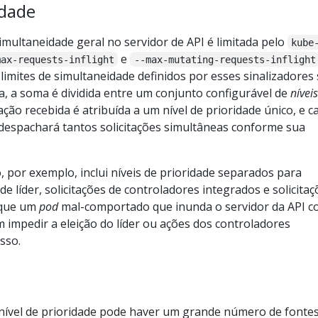
idade
imultaneidade geral no servidor de API é limitada pelo
kube
e
max-requests-inflight
--max-mutating-requests-inflight
limites de simultaneidade definidos por esses sinalizadores
, a soma é dividida entre um conjunto configurável de
nívei
tação recebida é atribuída a um nível de prioridade único, e c
ó despachará tantos solicitações simultâneas conforme sua
 por exemplo, inclui níveis de prioridade separados para
 de líder, solicitações de controladores integrados e solicita
a que um
pod
mal-comportado que inunda o servidor da API 
 impedir a eleição do líder ou ações dos controladores
sso.
ível de prioridade pode haver um grande número de fonte