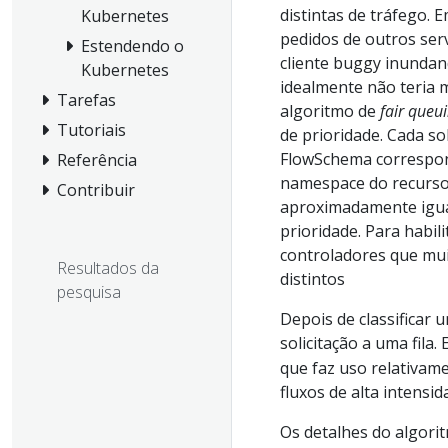
distintas de tráfego. 
Kubernetes
pedidos de outros ser
Estendendo o
cliente buggy inundan
Kubernetes
idealmente não teria m
Tarefas
algoritmo de
fair queu
Tutoriais
de prioridade. Cada so
FlowSchema correspo
Referência
namespace do recurso 
Contribuir
aproximadamente igual
prioridade. Para habili
controladores que mui
Resultados da
distintos
pesquisa
Depois de classificar 
solicitação a uma fila
que faz uso relativamen
fluxos de alta intensid
Os detalhes do algorit