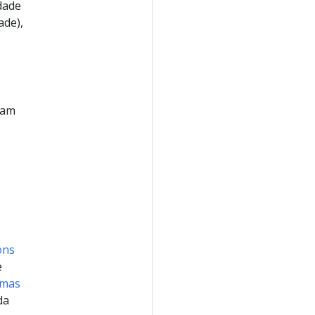
dade
ade),
jam
ons
e
emas
da