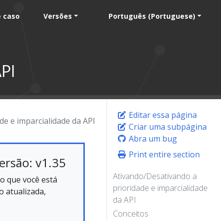
e caso
Versões
Português (Portuguese)
API
Editar essa página
de e imparcialidade da API
Criar uma subpágina
Abra um bug
Print entire section
ersão: v1.35
Ativando/Desativando a
o que você está
prioridade e imparcialidade
 atualizada,
da API
Conceitos