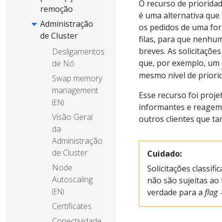
O recurso de prioridad
remoção
é uma alternativa que 
Administração
os pedidos de uma for
de Cluster
filas, para que nenhum
breves. As solicitaçõe
Desligamentos
que, por exemplo, um
de Nó
mesmo nível de priorid
Swap memory
management
Esse recurso foi proj
(EN)
informantes e reagem a
Visão Geral
outros clientes que t
da
Administração
de Cluster
Cuidado:
Node
Solicitações classi
Autoscaling
não são sujeitas ao 
(EN)
verdade para a
flag
Certificates
Conectividade