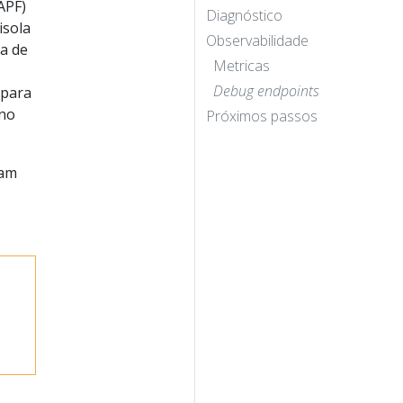
 APF)
Diagnóstico
isola
Observabilidade
a de
Metricas
Debug endpoints
 para
 no
Próximos passos
sam