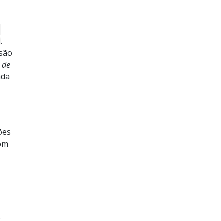
-
.
 são
s de
ada
ções
com
s