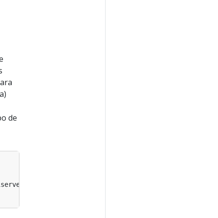
e
s
para
a)
po de
iserver.k8s.io/v1beta2
=
false