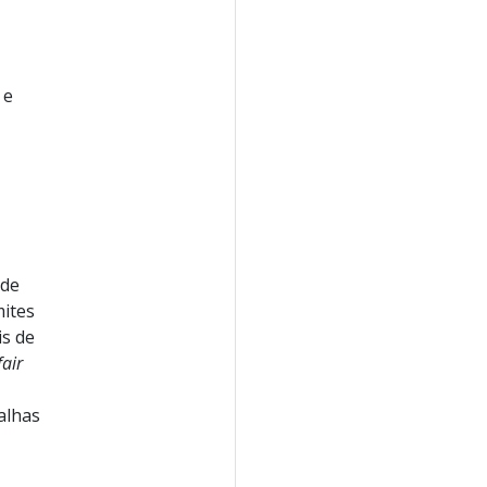
 e
 de
mites
is de
fair
alhas