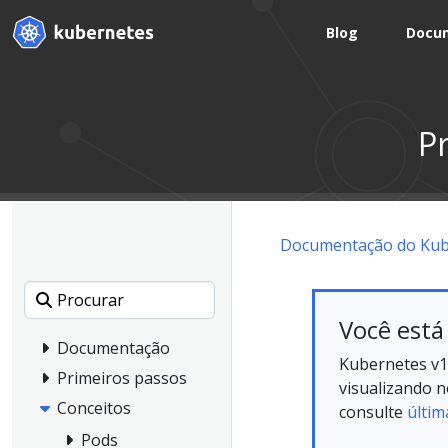
Blog
Docu
Pr
Documentação do Kub
Você está
Documentação
Kubernetes v1
Primeiros passos
visualizando 
Conceitos
consulte
últim
Pods