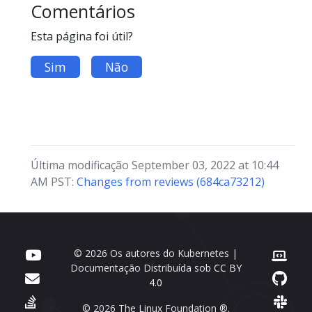
Comentários
Esta página foi útil?
Sim
Não
Última modificação September 03, 2022 at 10:44
AM PST:
Changes from reviews (684ca73212)
© 2026 Os autores do Kubernetes |
Documentação Distribuída sob
CC BY
4.0
© 2026 The Linux Foundation ®.