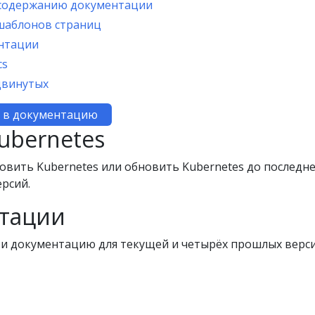
 содержанию документации
шаблонов страниц
нтации
cs
двинутых
д в документацию
ubernetes
новить Kubernetes или обновить Kubernetes до последне
ерсий.
тации
и документацию для текущей и четырёх прошлых верси