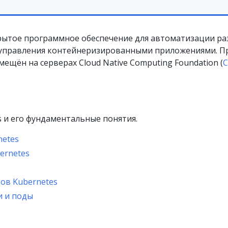
крытое программное обеспечение для автоматизации р
управления контейнеризированными приложениями. П
ещён на серверах Cloud Native Computing Foundation (
s и его фундаментальные понятия.
netes
ernetes
ов Kubernetes
и и поды