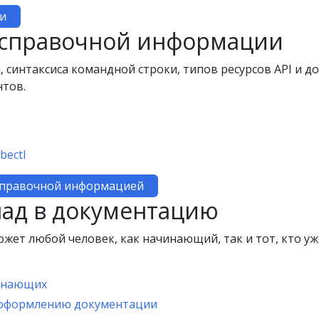
и
 справочной информации
 синтаксиса командной строки, типов ресурсов API и д
нтов.
bectl
справочной информацией
лад в документацию
ожет любой человек, как начинающий, так и тот, кто уж
чинающих
 оформлению документации