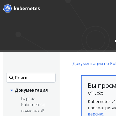
Документация по Ku
Вы просм
Документация
v1.35
Версии
Kubernetes v
Kubernetes с
просматривае
поддержкой
версию.