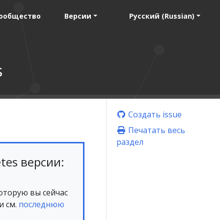
ообщество
Версии
Русский (Russian)
s
Создать issue
Печатать весь
раздел
tes версии:
которую вы сейчас
и см.
последнюю