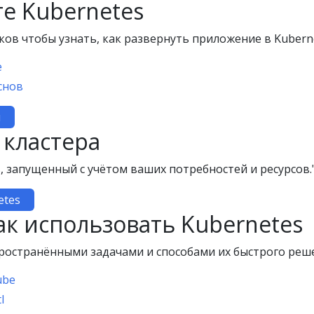
е Kubernetes
ов чтобы узнать, как развернуть приложение в Kuberne
e
снов
и
 кластера
, запущенный с учётом ваших потребностей и ресурсов.
etes
ак использовать Kubernetes
ространёнными задачами и способами их быстрого реш
ube
l