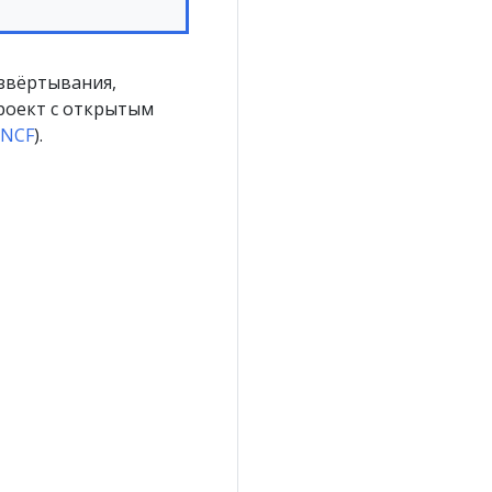
азвёртывания,
роект с открытым
CNCF
).