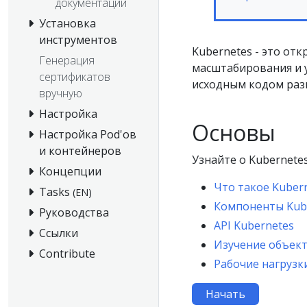
документации
Установка
инструментов
Kubernetes - это от
Генерация
масштабирования и 
сертификатов
исходным кодом разм
вручную
Настройка
Основы
Настройка Pod'ов
и контейнеров
Узнайте о Kubernete
Концепции
Что такое Kuber
Tasks
(EN)
Компоненты Kub
Руководства
API Kubernetes
Ссылки
Изучение объект
Contribute
Рабочие нагрузк
Начать