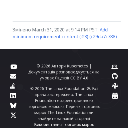
Змінено March 31, 2020 at 9:14 PM PST:
Add
minimum requirement content (#3) (c29da7c788)
© 2026 Автори Kubernetes |
Документація розповсюджується на
умовах Ліцензії
CC BY 4.0
© 2026 The Linux Foundation ®. Всі
права застережено. The Linux
Foundation є зареєстрованою
торговою маркою. Перелік торгових
марок The Linux Foundation ви
знайдете на нашій сторінці
Використання торгових марок