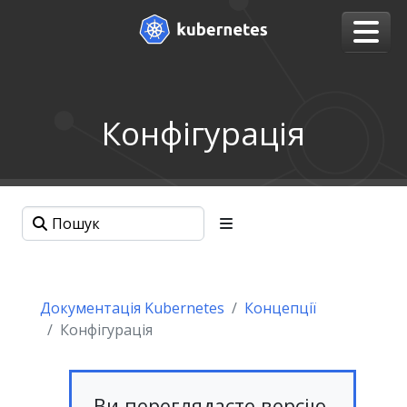
Конфігурація
Документація Kubernetes
Концепції
Конфігурація
Ви переглядаєте версію